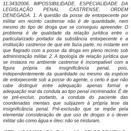
11.343/2006. IMPOSSIBILIDADE. ESPECIALIDADE DA
LEGISLAÇÃO PENAL CASTRENSE. ORDEM
DENEGADA. 1. A questão da posse de entorpecente por
militar em recinto castrense não é de quantidade, nem
mesmo do tipo de droga que se conseguiu apreender. O
problema é de qualidade da relação jurídica entre o
particularizado portador da substância entorpecente e a
instituição castrense de que ele fazia parte, no instante em
que flagrado com a posse da droga em pleno recinto sob
administração militar. 2. A tipologia de relação jurídica que
se instaura no ambiente castrense é incompatível com a
figura própria da insignificância penal, pois,
independentemente da quantidade ou mesmo da espécie
de entorpecente sob a posse do agente, o certo é que não
cabe distinguir entre adequação apenas formal e
adequação real da conduta ao tipo penal incriminador. É de
se pré-excluir, portanto, a conduta do paciente das
coordenadas mentais que subjazem à própria tese da
insignificância penal. Pré-exclusão que se impõe pela
elementar consideração de que uso de drogas e o dever
militar são como água e óleo: não se misturam.