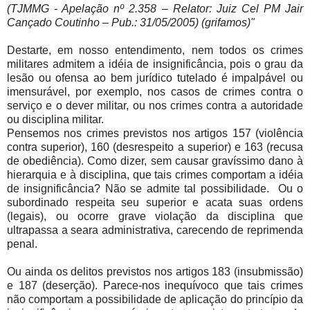
(TJMMG - Apelação nº 2.358 – Relator: Juiz Cel PM Jair
Cançado Coutinho – Pub.: 31/05/2005) (grifamos)"
Destarte, em nosso entendimento, nem todos os crimes
militares admitem a idéia de insignificância, pois o grau da
lesão ou ofensa ao bem jurídico tutelado é impalpável ou
imensurável, por exemplo, nos casos de crimes contra o
serviço e o dever militar, ou nos crimes contra a autoridade
ou disciplina militar.
Pensemos nos crimes previstos nos artigos 157 (violência
contra superior), 160 (desrespeito a superior) e 163 (recusa
de obediência). Como dizer, sem causar gravíssimo dano à
hierarquia e à disciplina, que tais crimes comportam a idéia
de insignificância? Não se admite tal possibilidade. Ou o
subordinado respeita seu superior e acata suas ordens
(legais), ou ocorre grave violação da disciplina que
ultrapassa a seara administrativa, carecendo de reprimenda
penal.
Ou ainda os delitos previstos nos artigos 183 (insubmissão)
e 187 (deserção). Parece-nos inequívoco que tais crimes
não comportam a possibilidade de aplicação do princípio da