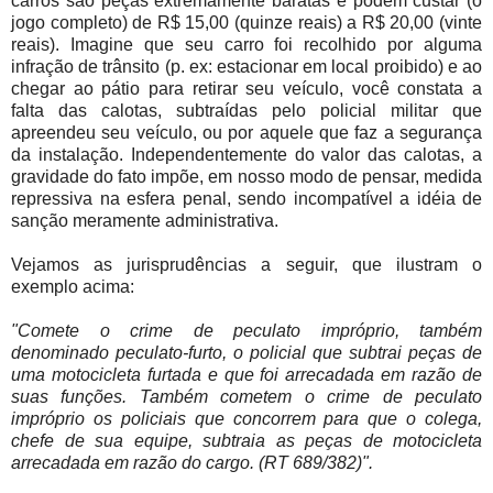
carros são peças extremamente baratas e podem custar (o
jogo completo) de R$ 15,00 (quinze reais) a R$ 20,00 (vinte
reais). Imagine que seu carro foi recolhido por alguma
infração de trânsito (p. ex: estacionar em local proibido) e ao
chegar ao pátio para retirar seu veículo, você constata a
falta das calotas, subtraídas pelo policial militar que
apreendeu seu veículo, ou por aquele que faz a segurança
da instalação. Independentemente do valor das calotas, a
gravidade do fato impõe, em nosso modo de pensar, medida
repressiva na esfera penal, sendo incompatível a idéia de
sanção meramente administrativa.
Vejamos as jurisprudências a seguir, que ilustram o
exemplo acima:
"Comete o crime de peculato impróprio, também
denominado peculato-furto, o policial que subtrai peças de
uma motocicleta furtada e que foi arrecadada em razão de
suas funções. Também cometem o crime de peculato
impróprio os policiais que concorrem para que o colega,
chefe de sua equipe, subtraia as peças de motocicleta
arrecadada em razão do cargo. (RT 689/382)".