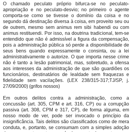
O chamado peculato próprio bifurca-se no peculato-
apropriação e no peculato-desvio; no primeiro o agente
comporta-se como se tivesse o domínio da coisa e no
segundo dá destinação diversa à coisa, em proveito seu ou
de outrem, mesmo sem animus rem sibi habendi ou com
animus restituendi. Por isso, na doutrina tradicional, tem-se
entendido que não é admissível a figura da compensação,
pois a administração pública só perde a disponibilidade de
seus bens quando expressamente o consinta, ou a lei
administrativamente o autorize. O que importa nesse crime
não é tanto a lesão patrimonial, mas, sobretudo, a ofensa
aos interesses da administração de que são guardiões os
funcionários, destinatários de lealdade sem fraquezas e
fidelidade sem vacilações. (LEX 238/315-317;TJ/SP, j.
27/09/2000) (grifos nossos)
Em outros delitos contra a administração, como a
concussão (art. 305, CPM e art. 316, CP) ou a corrupção
passiva (art. 308, CPM e 317, CP), de forma alguma, em
nosso modo de ver, pode ser invocado o princípio da
insignificância. Tais delitos são classificados como de mera
conduta, e, portanto, se consumam com a simples adoção