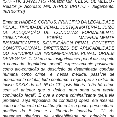
(STF - HC 104923 / RJ - Relator: Min. CELSO DE MELLO -
Relator p/ Acórdão: Min. AYRES BRITTO - Julgamento:
26/10/2010)
Ementa: HABEAS CORPUS. PRINCÍPIO DA LEGALIDADE
PENAL. TIPICIDADE PENAL. JUSTIÇA MATERIAL. JUÍZO
DE ADEQUAÇÃO DE CONDUTAS FORMALMENTE
CRIMINOSAS, PORÉM MATERIALMENTE
INSIGNIFICANTES. SIGNIFICÂNCIA PENAL. CONCEITO
CONSTITUCIONAL. DIRETRIZES DE APLICABILIDADE
DO PRINCÍPIO DA INSIGNIFICÂNCIA PENAL. ORDEM
DENEGADA. 1. O tema da insignificância penal diz respeito
à chamada “legalidade penal”, expressamente positivada
como ato-condição da descrição de determinada conduta
humana como crime, e, nessa medida, passível de
apenamento estatal, tudo conforme a regra que se extrai do
inciso XXXIX do art. 5º da CF, ipsis litteris: “não há crime
sem lei anterior que o defina, nem pena sem prévia
cominação legal”. É que a norma criminalizante (seja ela
proibitiva, seja impositiva de condutas) opera, ela mesma,
como instrumento de calibração entre o poder persecutório-
punitivo do Estado e a liberdade individual... 12. As
presentes diretivas de aplicabilidade do princípio da