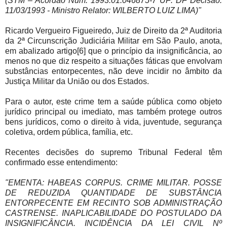
(STM – Acórdão Num: 1993.01.046875-7 UF: DF Decisão:
11/03/1993 - Ministro Relator: WILBERTO LUIZ LIMA)"
Ricardo Vergueiro Figueiredo, Juiz de Direito da 2ª Auditoria
da 2ª Circunscrição Judiciária Militar em São Paulo, anota,
em abalizado artigo[6] que o princípio da insignificância, ao
menos no que diz respeito a situações fáticas que envolvam
substâncias entorpecentes, não deve incidir no âmbito da
Justiça Militar da União ou dos Estados.
Para o autor, este crime tem a saúde pública como objeto
jurídico principal ou imediato, mas também protege outros
bens jurídicos, como o direito à vida, juventude, segurança
coletiva, ordem pública, família, etc.
Recentes decisões do supremo Tribunal Federal têm
confirmado esse entendimento:
"EMENTA: HABEAS CORPUS. CRIME MILITAR. POSSE
DE REDUZIDA QUANTIDADE DE SUBSTÂNCIA
ENTORPECENTE EM RECINTO SOB ADMINISTRAÇÃO
CASTRENSE. INAPLICABILIDADE DO POSTULADO DA
INSIGNIFICÂNCIA. INCIDÊNCIA DA LEI CIVIL Nº