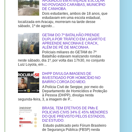
AFOGADOS EM ATIVIDADE ESCOLAR
NO POVOADO CARAÍBAS, MUNICÍPIO
DE CANHOBA.
Dois estudantes, ambos de 18 anos, que
estudavam em uma escola estadual,
localizada em Aracaju, morreram na tarde desse
sábado, 1º de agosto...
GETAM DO 7º BATALHÃO PRENDE
DUPLA POR TRÁFICO EM LAGARTO E
APREENDE MACONHA E CRACK,
ALÉM DE PÉ DE MACONHA.
Policiais miliares do GETAM do 7º
Batalhão estavam realizando rondas
neste sábado, dia 1º, por volta das 17h30, no conjunto
Luiz Loyola, em ...
DHPP DIVULGA IMAGENS DE
INVESTIGADO POR HOMICÍDIO NO
BAIRRO COROA DO MEIO.
A Polícia Civil de Sergipe, por meio do
Departamento de Homicídios e Proteção
à Pessoa (DHPP), divulga nesta
segunda-feira, 3, a imagem de P...
BRASIL TEM EFETIVOS DE PMs E
POLICIAIS CIVIS 34% E 45% MENORES
DO QUE PREVISTO PELOS ESTADOS,
DIZ ESTUDO.
Estudo publicado pelo Fórum Brasileiro
de Segurança Pública (FBSP) nesta