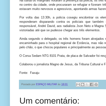
Na saída os marginais notaram a presença da policia, os três 
no centro da cidade, onde procuraram se refugiar e fizeram t
estavam muito nervosos e agressivos, apontando armas faze
Por volta das 13:30h, a policia cosegiu encdontrar os el
responderam disparando contra os policiais que também 
responsável, André David, aos radialista Json Neto e Magna 
vistoriadas até que se pudesse chegar aos três elementos.
Ainda segundo o delegado, os três homens foram alvejados se
encaminhado para o hospital regional de Estância, mas não r
pelo chão, o que chocou populares e principalmente as pessoa
O Corsa Sedam NTG 8101 Prata, de placa de Salvador foi resg
Colaborou o jornalista Magno de Jesus, da Tribuna Cultural e F
Fonte: Faxaju
Postado por
ESPAÇO MILITAR
às
18:01
Um comentário: