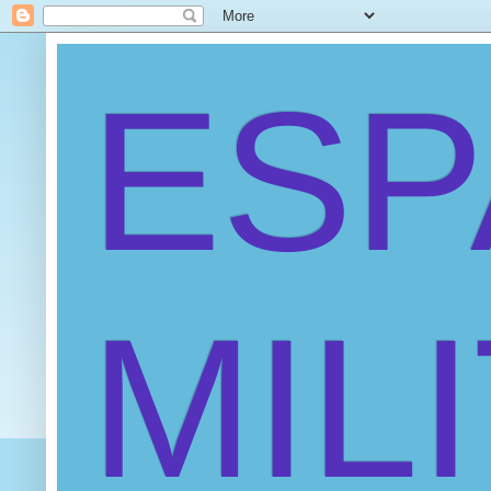
ES
MIL