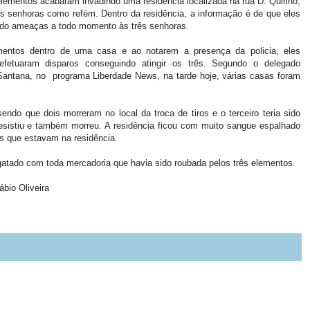
elementos acabaram invadindo uma residência localizada na rua D. Quirino,
rês senhoras como refém. Dentro da residência, a informação é de que eles
ndo ameaças a todo momento às três senhoras.
ementos dentro de uma casa e ao notarem a presença da policia, eles
efetuaram disparos conseguindo atingir os três. Segundo o delegado
Santana, no programa Liberdade News, na tarde hoje, várias casas foram
ndo que dois morreram no local da troca de tiros e o terceiro teria sido
esistiu e também morreu. A residência ficou com muito sangue espalhado
s que estavam na residência.
atado com toda mercadoria que havia sido roubada pelos três elementos.
ábio Oliveira