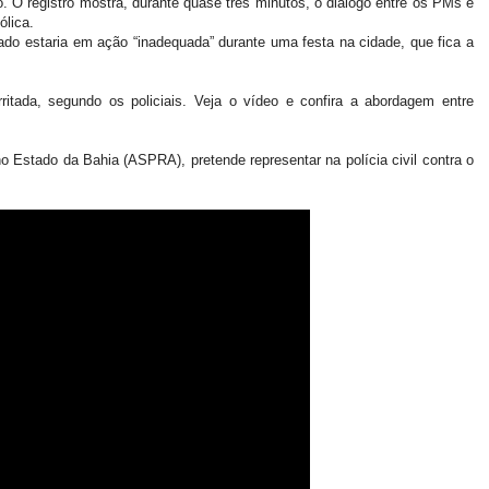
o. O registro mostra, durante quase três minutos, o diálogo entre os PMs e
ólica.
ado estaria em ação “inadequada” durante uma festa na cidade, que fica a
itada, segundo os policiais. Veja o vídeo e confira a abordagem entre
o Estado da Bahia (ASPRA), pretende representar na polícia civil contra o