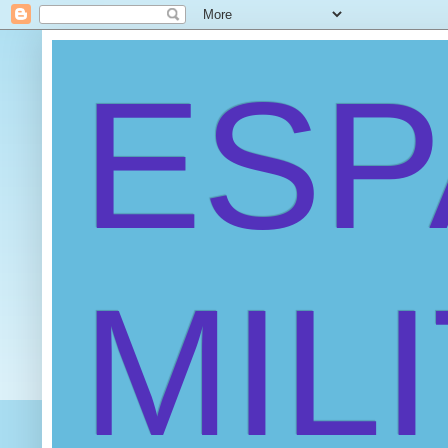
ES
MIL