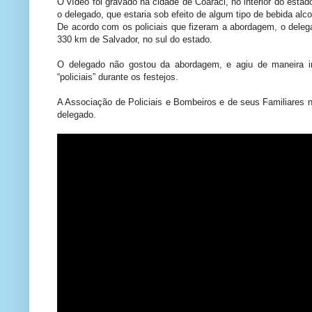
O vídeo foi gravado na cidade de Coaraci, no interior do estad
o delegado, que estaria sob efeito de algum tipo de bebida alco
De acordo com os policiais que fizeram a abordagem, o deleg
330 km de Salvador, no sul do estado.
O delegado não gostou da abordagem, e agiu de maneira irr
“policiais” durante os festejos.
A Associação de Policiais e Bombeiros e de seus Familiares n
delegado.