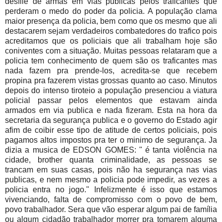
desfile de armas em vias publicas pelos traficantes que
perderam o medo do poder da policia. A população clama
maior presença da policia, bem como que os mesmo que ali
destacarem sejam verdadeiros combatedores do trafico pois
acreditamos que os policiais que ali trabalham hoje são
coniventes com a situação. Muitas pessoas relataram que a
policia tem conhecimento de quem são os traficantes mas
nada fazem pra prende-los, acredita-se que recebem
propina pra fazerem vistas grossas quanto ao caso. Minutos
depois do intenso tiroteio a população presenciou a viatura
policial passar pelos elementos que estavam ainda
armados em via publica e nada fizeram. Esta na hora da
secretaria da segurança publica e o governo do Estado agir
afim de coibir esse tipo de atitude de certos policiais, pois
pagamos altos impostos pra ter o minimo de segurança. Ja
dizia a musica de EDSON GOMES: " é tanta violência na
cidade, brother quanta criminalidade, as pessoas se
trancam em suas casas, pois não ha segurança nas vias
publicas, e nem mesmo a policia pode impedir, as vezes a
policia entra no jogo." Infelizmente é isso que estamos
vivenciando, falta de compromisso com o povo de bem,
povo trabalhador. Sera que vão esperar algum pai de família
ou algum cidadão trabalhador morrer pra tomarem alguma