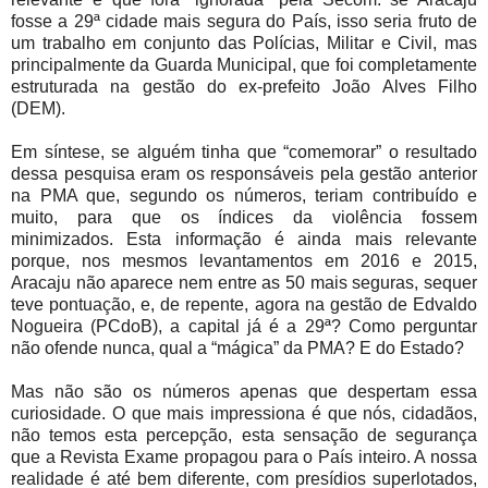
fosse a 29ª cidade mais segura do País, isso seria fruto de
um trabalho em conjunto das Polícias, Militar e Civil, mas
principalmente da Guarda Municipal, que foi completamente
estruturada na gestão do ex-prefeito João Alves Filho
(DEM).
Em síntese, se alguém tinha que “comemorar” o resultado
dessa pesquisa eram os responsáveis pela gestão anterior
na PMA que, segundo os números, teriam contribuído e
muito, para que os índices da violência fossem
minimizados. Esta informação é ainda mais relevante
porque, nos mesmos levantamentos em 2016 e 2015,
Aracaju não aparece nem entre as 50 mais seguras, sequer
teve pontuação, e, de repente, agora na gestão de Edvaldo
Nogueira (PCdoB), a capital já é a 29ª? Como perguntar
não ofende nunca, qual a “mágica” da PMA? E do Estado?
Mas não são os números apenas que despertam essa
curiosidade. O que mais impressiona é que nós, cidadãos,
não temos esta percepção, esta sensação de segurança
que a Revista Exame propagou para o País inteiro. A nossa
realidade é até bem diferente, com presídios superlotados,