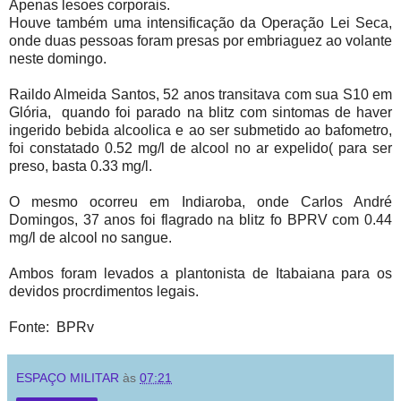
Apenas lesoes corporais.
Houve também uma intensificação da Operação Lei Seca,
onde duas pessoas foram presas por embriaguez ao volante
neste domingo.
Raildo Almeida Santos, 52 anos transitava com sua S10 em
Glória, quando foi parado na blitz com sintomas de haver
ingerido bebida alcoolica e ao ser submetido ao bafometro,
foi constatado 0.52 mg/l de alcool no ar expelido( para ser
preso, basta 0.33 mg/l.
O mesmo ocorreu em Indiaroba, onde Carlos André
Domingos, 37 anos foi flagrado na blitz fo BPRV com 0.44
mg/l de alcool no sangue.
Ambos foram levados a plantonista de Itabaiana para os
devidos procrdimentos legais.
Fonte: BPRv
ESPAÇO MILITAR
às
07:21