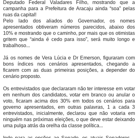
Deputado Federal Valadares Filho, mostrando que a
campanha para a Prefeitura de Aracaju ainda “soa” pelas
ruas da capital!
Pelo lado dos aliados do Governador, os nomes
apresentados obtiveram números parecidos, abaixo dos
10% e mostrando que o caminho, por mais que os otimistas
gritem que “ainda é cedo para isso”, será muito longo e
trabalhoso...
Já os nomes de Vera Lúcia e Dr Emerson, figuraram com
bons índices nos cenários apresentados, chegando a
ficarem com as duas primeiras posições, a depender do
cenário proposto.
Os entrevistados que declararam não ter interesse em votar
em nenhum dos candidatos, votar em branco ou anular o
voto, ficaram acima dos 30% em todos os cenários para
governo apresentados, em outras palavras, 1 a cada 3
entrevistados, inicialmente, declarou que não votaria em
ninguém nas próximas eleições, o que deve estar deixando
uma pulga atrás da orelha da classe política...
Indo para as opções ao Senado, os atuais Senadores –