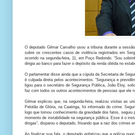
O deputado Gilmar Carvalho usou a tribuna durante a sessão 
sobre os crescentes casos de violência registrados em Sergi
ocorrido na segunda-feira, 11, em Poço Redondo. “Sou sobrin
dirigia ao banco para fazer o depósito da renda obtida no esta
O parlamentar disse ainda que a cúpula da Secretaria de Segur
é culpada direta pelos acontecimentos. “Segurança e previdên
ligou para o secretário de Segurança Pública, João Eloy, so
faz com todos os outros acontecimentos de pessoas que ele n
Gilmar explicou que, na segunda-feira, realizou visitas as 
Pelotão de Glória, na Caatinga, foi informado do crime. Segu
logo que tomou conhecimento da gravidade dos fatos, seguiu
momento de instabilidade na segurança pública. Esse é o insta
drogas”, disparou o deputado, frisando que a raiz dos crimes 
Ao finalizar sua fala, o deputado enfatizou que a polícia n