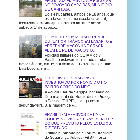
AFOGADOS EM ATIVIDADE ESCOLAR
NO POVOADO CARAÍBAS, MUNICÍPIO
DE CANHOBA.
Dois estudantes, ambos de 18 anos, que
estudavam em uma escola estadual,
localizada em Aracaju, morreram na tarde desse
sábado, 1º de agosto...
GETAM DO 7º BATALHÃO PRENDE
DUPLA POR TRÁFICO EM LAGARTO E
APREENDE MACONHA E CRACK,
ALÉM DE PÉ DE MACONHA.
Policiais miliares do GETAM do 7º
Batalhão estavam realizando rondas
neste sábado, dia 1º, por volta das 17h30, no conjunto
Luiz Loyola, em ...
DHPP DIVULGA IMAGENS DE
INVESTIGADO POR HOMICÍDIO NO
BAIRRO COROA DO MEIO.
A Polícia Civil de Sergipe, por meio do
Departamento de Homicídios e Proteção
à Pessoa (DHPP), divulga nesta
segunda-feira, 3, a imagem de P...
BRASIL TEM EFETIVOS DE PMs E
POLICIAIS CIVIS 34% E 45% MENORES
DO QUE PREVISTO PELOS ESTADOS,
DIZ ESTUDO.
Estudo publicado pelo Fórum Brasileiro
de Segurança Pública (FBSP) nesta