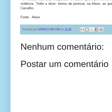
violência. “Volto a dizer: temos de priorizar, na Alese, as 
Carvalho.
Fonte: Alese
Postado por
ESPAÇO MILITAR
às
11:36
Nenhum comentário:
Postar um comentário