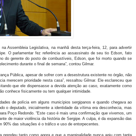
na Assembleia Legislativa, na manhã desta terça-feira, 12, para advertir
pe. O parlamentar fez referência ao assassinato de seu tio Edson, fato
ho do gerente do posto de combustíveis, Edson, que foi morto quando se
belecimento durante o final de semana”, contou Gilmar.
ança Pública, apesar de sofrer com a desestrutura existente no órgão, não
cia merecem prioridade nesta casa”, ressaltou Gilmar. Ele esclareceu que
licitando que ele dispensasse a devida atenção ao caso, exatamente como
ão conhece fisicamente ou tem qualquer intimidade.
unidades de polícia em alguns municípios sergipanos e quando chegava ao
ndo o deputado, inicialmente a identidade da vítima era desconhecia, mas
 para Poço Redondo. “Este caso é mais uma confirmação que vivemos, um
nte de maior violência da história de Sergipe. A culpa, é da expansão das
em 90% das situações é o tráfico e uso de entorpecentes.
unca prendeu tanto como agora e que a marginalidade nunca agiu com tanta