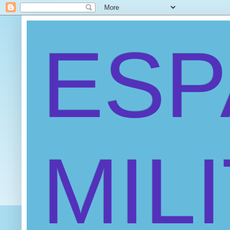
ES
MIL