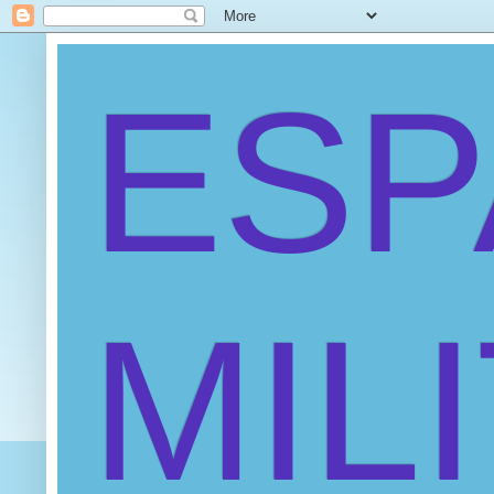
ES
MIL