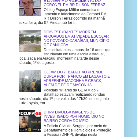
E LAMENTA O FALECIMENTO DO
CORONEL PM RR DILSON FERRAZ.
O blog Espaço Militar comunica e
lamenta o falecimento do Coronel PM
RR Dilson Ferraz ocorrido na manhã
sexta-feira, dia 07. Ainda não foi i...
DOIS ESTUDANTES MORREM
AFOGADOS EM ATIVIDADE ESCOLAR
NO POVOADO CARAÍBAS, MUNICÍPIO
DE CANHOBA.
Dois estudantes, ambos de 18 anos, que
estudavam em uma escola estadual,
localizada em Aracaju, morreram na tarde desse
sábado, 1º de agosto...
GETAM DO 7º BATALHÃO PRENDE
DUPLA POR TRÁFICO EM LAGARTO E
APREENDE MACONHA E CRACK,
ALÉM DE PÉ DE MACONHA.
Policiais miliares do GETAM do 7º
Batalhão estavam realizando rondas
neste sábado, dia 1º, por volta das 17h30, no conjunto
Luiz Loyola, em ...
DHPP DIVULGA IMAGENS DE
INVESTIGADO POR HOMICÍDIO NO
BAIRRO COROA DO MEIO.
A Polícia Civil de Sergipe, por meio do
Departamento de Homicídios e Proteção
à Pessoa (DHPP), divulga nesta