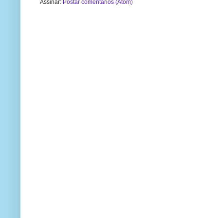
Assinar:
Postar comentários (Atom)