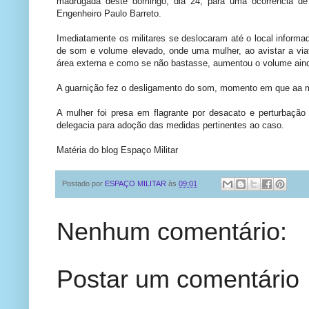
madrugada deste domingo, dia 24, para uma ocorrência de
Engenheiro Paulo Barreto.
Imediatamente os militares se deslocaram até o local inform
de som e volume elevado, onde uma mulher, ao avistar a viatu
área externa e como se não bastasse, aumentou o volume ain
A guarnição fez o desligamento do som, momento em que aa mul
A mulher foi presa em flagrante por desacato e perturbaçã
delegacia para adoção das medidas pertinentes ao caso.
Matéria do blog Espaço Militar
Postado por
ESPAÇO MILITAR
às
09:01
Nenhum comentário:
Postar um comentário