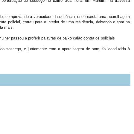
 perturbação do sossego no bairro Boa Hora, em Maruim, na travessa
ado, comprovando a veracidade da denúncia, onde exista uma aparelhagem
ra policial, correu para o interior de uma residência, deixando o som na
da mais.
her passou a proferir palavras de baixo calão contra os policiais
o do sossego, e juntamente com a aparelhagem de som, foi conduzida à