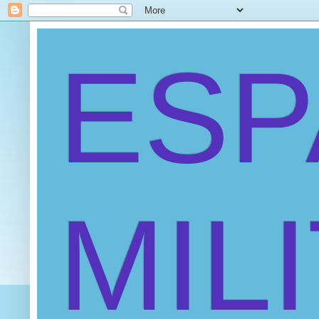
ES
MIL