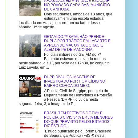
AFOGADOS EM ATIVIDADE ESCOLAR
NO POVOADO CARAÍBAS, MUNICÍPIO
DE CANHOBA.
Dois estudantes, ambos de 18 anos, que
estudavam em uma escola estadual,
localizada em Aracaju, morreram na tarde desse
sábado, 1º de agosto...
GETAM DO 7º BATALHÃO PRENDE
DUPLA POR TRÁFICO EM LAGARTO E
APREENDE MACONHA E CRACK,
ALÉM DE PÉ DE MACONHA.
Policiais miliares do GETAM do 7º
Batalhão estavam realizando rondas
neste sábado, dia 1º, por volta das 17h30, no conjunto
Luiz Loyola, em ...
DHPP DIVULGA IMAGENS DE
INVESTIGADO POR HOMICÍDIO NO
BAIRRO COROA DO MEIO.
A Polícia Civil de Sergipe, por meio do
Departamento de Homicídios e Proteção
à Pessoa (DHPP), divulga nesta
segunda-feira, 3, a imagem de P...
BRASIL TEM EFETIVOS DE PMs E
POLICIAIS CIVIS 34% E 45% MENORES
DO QUE PREVISTO PELOS ESTADOS,
DIZ ESTUDO.
Estudo publicado pelo Fórum Brasileiro
de Segurança Pública (FBSP) nesta