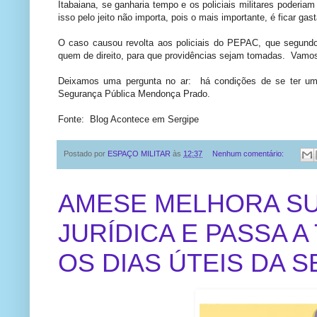
Itabaiana, se ganharia tempo e os policiais militares poderia
isso pelo jeito não importa, pois o mais importante, é ficar g
O caso causou revolta aos policiais do PEPAC, que segundo i
quem de direito, para que providências sejam tomadas. Vamos
Deixamos uma pergunta no ar: há condições de se ter uma
Segurança Pública Mendonça Prado.
Fonte: Blog Acontece em Sergipe
Postado por
ESPAÇO MILITAR
às
12:37
Nenhum comentário:
AMESE MELHORA SU
JURÍDICA E PASSA 
OS DIAS ÚTEIS DA 