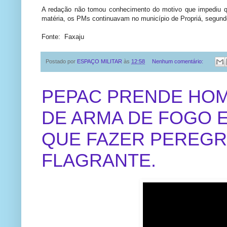
A redação não tomou conhecimento do motivo que impediu qu
matéria, os PMs continuavam no município de Propriá, segun
Fonte: Faxaju
Postado por
ESPAÇO MILITAR
às
12:58
Nenhum comentário:
PEPAC PRENDE HOM
DE ARMA DE FOGO 
QUE FAZER PEREGR
FLAGRANTE.