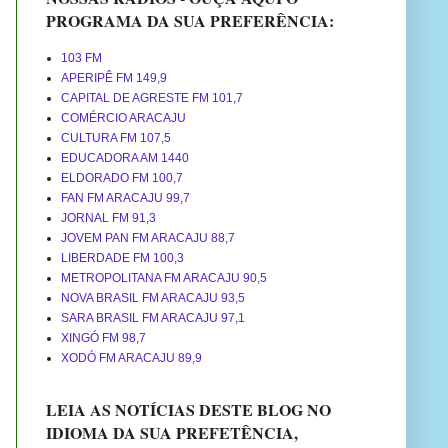
PROGRAMA DA SUA PREFERÊNCIA:
103 FM
APERIPÊ FM 149,9
CAPITAL DE AGRESTE FM 101,7
COMÉRCIO ARACAJU
CULTURA FM 107,5
EDUCADORA AM 1440
ELDORADO FM 100,7
FAN FM ARACAJU 99,7
JORNAL FM 91,3
JOVEM PAN FM ARACAJU 88,7
LIBERDADE FM 100,3
METROPOLITANA FM ARACAJU 90,5
NOVA BRASIL FM ARACAJU 93,5
SARA BRASIL FM ARACAJU 97,1
XINGÓ FM 98,7
XODÓ FM ARACAJU 89,9
LEIA AS NOTÍCIAS DESTE BLOG NO
IDIOMA DA SUA PREFETÊNCIA,