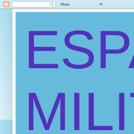
ES
MIL