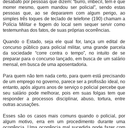
desabafo por pessoas que dizem: “burro, imbecil, tem é que
morrer mesmo, quem mandou ser policial”, sendo estas
pessoas que, ao se depararem com algum perigo, ao
simples três toques de teclado de telefone (190) chamam a
Polícia Militar e fogem do local sem sequer servir como
testemunhas dos fatos, de suas próprias ocorrências.
Quando o Estado, seja ele qual for, lança um edital de
concurso público para policial militar, uma grande parcela
da sociedade “corre contra o tempo”, no intuito de se
preparar para o concurso lançado, em busca de um salário
mensal, em busca de uma aposentadoria.
Para quem não tem nada certo, para quem está precisando
de um emprego no governo, parece ser a profissão ideal, no
entanto, após alguns anos de serviço o policial percebe que
seu salário pode melhorar, pois em suas folgas tem que
responder a processos disciplinar, abuso, tortura, entre
outras acusações.
Esses são os casos mais comuns quando o policial, por
algum motivo, erra em um procedimento durante uma
ocorrência. Uma ocorrência mal sucedida pode fazer com