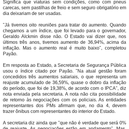
Significa que viaturas sem condições, como com pneus
carecas, sem pastilhas de freio e sem seguro obrigatório em
dia deixariam de ser usadas.
"Já tivemos oito reuniões para tratar do aumento. Quando
chegamos a um índice, que foi levado para o governador,
Geraldo Alckmin disse não. O Estado vai dizer que, nos
últimos três anos, tivemos aumento de 36,94%, acima da
inflação. Mas o aumento real é muito baixo", completou
Payão.
Em resposta ao Estado, a Secretaria de Segurança Pública
usou o índice citado por Payão. "Na atual gestão foram
concedidos três aumentos salariais, o que representa um
reajuste acumulado de 36,59%, quase o dobro da inflação
do período, que foi de 19,38%, de acordo com o IPCA", diz
nota enviada pela secretaria. A nota não cita possibilidade
de retorno às negociações com os policiais. As entidades
representantes dos PMs afirmam que, no dia 4, devem
trazer ônibus com representantes do interior do Estado.
A secretaria diz ainda que "que não é verdade que será 0%
de reajuste. As negociações estão em andamento". Mas,