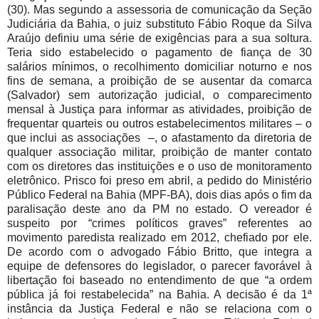
(30). Mas segundo a assessoria de comunicação da Seção
Judiciária da Bahia, o juiz substituto Fábio Roque da Silva
Araújo definiu uma série de exigências para a sua soltura.
Teria sido estabelecido o pagamento de fiança de 30
salários mínimos, o recolhimento domiciliar noturno e nos
fins de semana, a proibição de se ausentar da comarca
(Salvador) sem autorização judicial, o comparecimento
mensal à Justiça para informar as atividades, proibição de
frequentar quarteis ou outros estabelecimentos militares – o
que inclui as associações –, o afastamento da diretoria de
qualquer associação militar, proibição de manter contato
com os diretores das instituições e o uso de monitoramento
eletrônico. Prisco foi preso em abril, a pedido do Ministério
Público Federal na Bahia (MPF-BA), dois dias após o fim da
paralisação deste ano da PM no estado. O vereador é
suspeito por “crimes políticos graves” referentes ao
movimento paredista realizado em 2012, chefiado por ele.
De acordo com o advogado Fábio Britto, que integra a
equipe de defensores do legislador, o parecer favorável à
libertação foi baseado no entendimento de que “a ordem
pública já foi restabelecida” na Bahia. A decisão é da 1ª
instância da Justiça Federal e não se relaciona com o