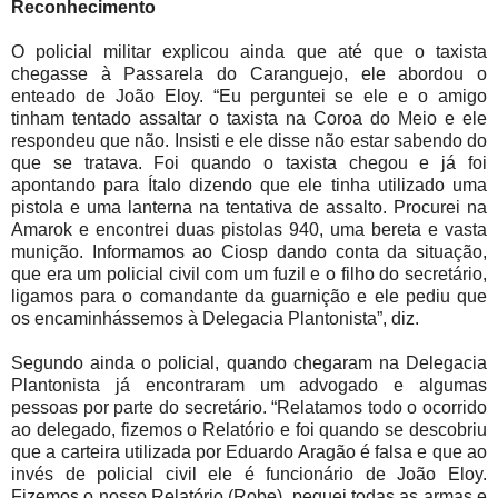
Reconhecimento
O policial militar explicou ainda que até que o taxista
chegasse à Passarela do Caranguejo, ele abordou o
enteado de João Eloy. “Eu perguntei se ele e o amigo
tinham tentado assaltar o taxista na Coroa do Meio e ele
respondeu que não. Insisti e ele disse não estar sabendo do
que se tratava. Foi quando o taxista chegou e já foi
apontando para Ítalo dizendo que ele tinha utilizado uma
pistola e uma lanterna na tentativa de assalto. Procurei na
Amarok e encontrei duas pistolas 940, uma bereta e vasta
munição. Informamos ao Ciosp dando conta da situação,
que era um policial civil com um fuzil e o filho do secretário,
ligamos para o comandante da guarnição e ele pediu que
os encaminhássemos à Delegacia Plantonista”, diz.
Segundo ainda o policial, quando chegaram na Delegacia
Plantonista já encontraram um advogado e algumas
pessoas por parte do secretário. “Relatamos todo o ocorrido
ao delegado, fizemos o Relatório e foi quando se descobriu
que a carteira utilizada por Eduardo Aragão é falsa e que ao
invés de policial civil ele é funcionário de João Eloy.
Fizemos o nosso Relatório (Robe), peguei todas as armas e