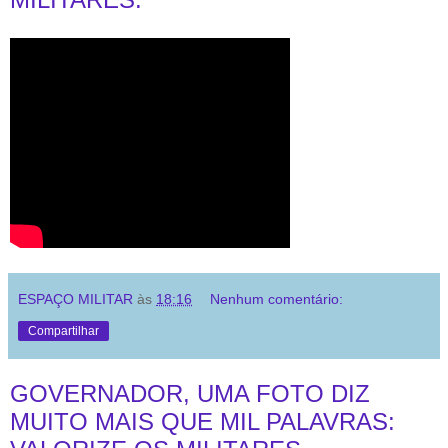
ESPAÇO MILITAR
às
18:16
Nenhum comentário:
Compartilhar
GOVERNADOR, UMA FOTO DIZ
MUITO MAIS QUE MIL PALAVRAS: