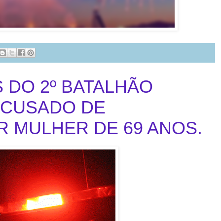
S DO 2º BATALHÃO
ACUSADO DE
R MULHER DE 69 ANOS.