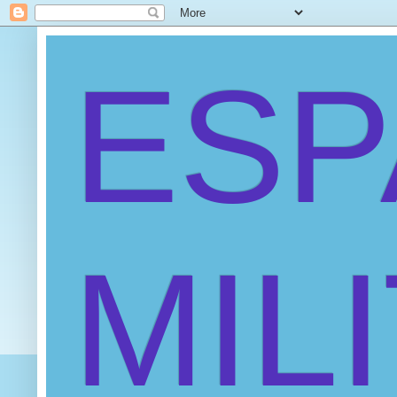
ES
MIL