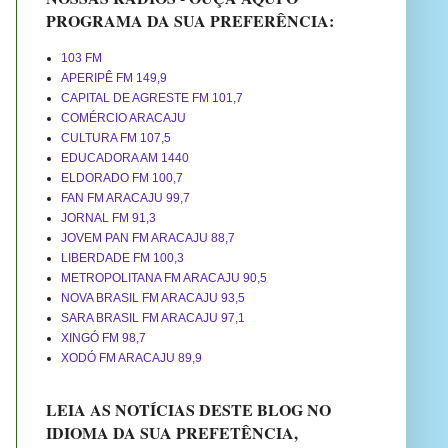
PROGRAMA DA SUA PREFERÊNCIA:
103 FM
APERIPÊ FM 149,9
CAPITAL DE AGRESTE FM 101,7
COMÉRCIO ARACAJU
CULTURA FM 107,5
EDUCADORA AM 1440
ELDORADO FM 100,7
FAN FM ARACAJU 99,7
JORNAL FM 91,3
JOVEM PAN FM ARACAJU 88,7
LIBERDADE FM 100,3
METROPOLITANA FM ARACAJU 90,5
NOVA BRASIL FM ARACAJU 93,5
SARA BRASIL FM ARACAJU 97,1
XINGÓ FM 98,7
XODÓ FM ARACAJU 89,9
LEIA AS NOTÍCIAS DESTE BLOG NO
IDIOMA DA SUA PREFETÊNCIA,