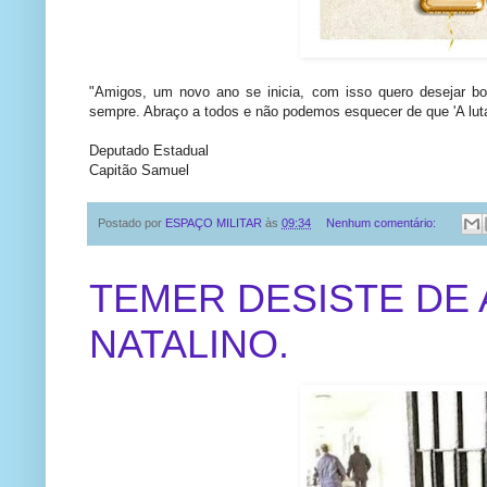
"Amigos, um novo ano se inicia, com isso quero desejar b
sempre. Abraço a todos e não podemos esquecer de que 'A luta
Deputado Estadual
Capitão Samuel
Postado por
ESPAÇO MILITAR
às
09:34
Nenhum comentário:
TEMER DESISTE DE 
NATALINO.