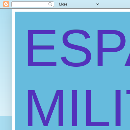
ES
MIL