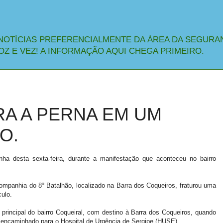
NOTÍCIAS PREFERENCIALMENTE DA ÁREA DA SEGURA
OZ E VEZ! A INFORMAÇÃO AQUI CHEGA PRIMEIRO.
RA A PERNA EM UM
O.
ha desta sexta-feira, durante a manifestação que aconteceu no bairro
mpanhia do 8º Batalhão, localizado na Barra dos Coqueiros, fraturou uma
ulo.
principal do bairro Coqueiral, com destino à Barra dos Coqueiros, quando
o e encaminhado para o Hospital de Urgência de Sergipe (HUSE).