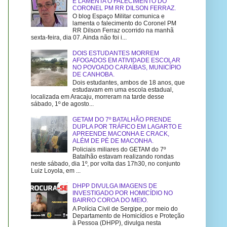
E LAMENTA O FALECIMENTO DO
CORONEL PM RR DILSON FERRAZ.
O blog Espaço Militar comunica e
lamenta o falecimento do Coronel PM
RR Dilson Ferraz ocorrido na manhã
sexta-feira, dia 07. Ainda não foi i...
DOIS ESTUDANTES MORREM
AFOGADOS EM ATIVIDADE ESCOLAR
NO POVOADO CARAÍBAS, MUNICÍPIO
DE CANHOBA.
Dois estudantes, ambos de 18 anos, que
estudavam em uma escola estadual,
localizada em Aracaju, morreram na tarde desse
sábado, 1º de agosto...
GETAM DO 7º BATALHÃO PRENDE
DUPLA POR TRÁFICO EM LAGARTO E
APREENDE MACONHA E CRACK,
ALÉM DE PÉ DE MACONHA.
Policiais miliares do GETAM do 7º
Batalhão estavam realizando rondas
neste sábado, dia 1º, por volta das 17h30, no conjunto
Luiz Loyola, em ...
DHPP DIVULGA IMAGENS DE
INVESTIGADO POR HOMICÍDIO NO
BAIRRO COROA DO MEIO.
A Polícia Civil de Sergipe, por meio do
Departamento de Homicídios e Proteção
à Pessoa (DHPP), divulga nesta