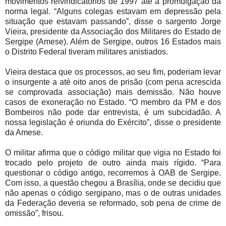
movimentos reivindicatórios de 1997 até a promulgação da
norma legal. “Alguns colegas estavam em depressão pela
situação que estavam passando”, disse o sargento Jorge
Vieira, presidente da Associação dos Militares do Estado de
Sergipe (Amese). Além de Sergipe, outros 16 Estados mais
o Distrito Federal tiveram militares anistiados.
Vieira destaca que os processos, ao seu fim, poderiam levar
o insurgente a até oito anos de prisão (com pena acrescida
se comprovada associação) mais demissão. Não houve
casos de exoneração no Estado. “O membro da PM e dos
Bombeiros não pode dar entrevista, é um subcidadão. A
nossa legislação é oriunda do Exército”, disse o presidente
da Amese.
O militar afirma que o código militar que vigia no Estado foi
trocado pelo projeto de outro ainda mais rígido. “Para
questionar o código antigo, recorremos à OAB de Sergipe.
Com isso, a questão chegou a Brasília, onde se decidiu que
não apenas o código sergipano, mas o de outras unidades
da Federação deveria se reformado, sob pena de crime de
omissão”, frisou.