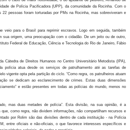
 Unidade de Polícia Pacificadora (UPP), da comunidade da Rocinha. Com o
ras 22 pessoas foram torturadas por PMs na Rocinha, mas sobreviveram e
que veio para o Brasil para reprimir escravos. Logo em seguida, também
em sua origem, uma preocupação com o cidadão. De um jeito ou de outro,
stituto Federal de Educação, Ciência e Tecnologia do Rio de Janeiro, Fábio
a Cátedra de Direitos Humanos no Centro Universitário Metodista (IPA),
a polícia atua desde os serviços de patrulhamento até as tarefas de
elo vigente opta pela partição do ciclo. “Como regra, os patrulheiros atuam
igação se dedicam ao esclarecimento de crimes. Estas duas dimensões
liciamento” e estão presentes em todas as polícias do mundo, menos no
ado, mas duas metades de polícia”. Esta divisão, na sua opinião, é a
ias que, como regra, não dividem informações, não compartilham recursos e
ontado por Rolim são das divisões dentro de cada instituição - na Polícia
, entre oficiais e não-oficiais, o que favorece interesses específicos e