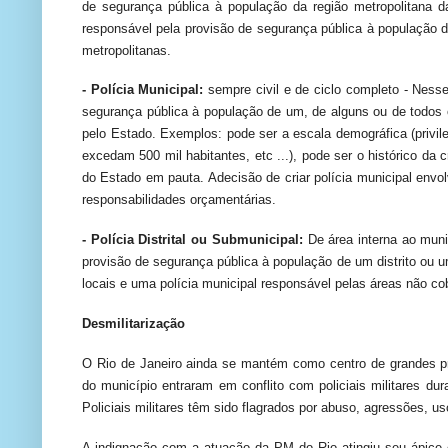
de segurança pública à população da região metropolitana da
responsável pela provisão de segurança pública à população 
metropolitanas.
- Polícia Municipal:
sempre civil e de ciclo completo - Nesse
segurança pública à população de um, de alguns ou de todos
pelo Estado. Exemplos: pode ser a escala demográfica (privil
excedam 500 mil habitantes, etc ...), pode ser o histórico da 
do Estado
em pauta. A
decisão de criar polícia municipal env
responsabilidades orçamentárias.
- Polícia Distrital ou Submunicipal:
De área interna ao munic
provisão de segurança pública à população de um distrito ou u
locais e uma polícia municipal responsável pelas áreas não cob
Desmilitarização
O Rio de Janeiro ainda se mantém como centro de grandes pr
do município entraram em conflito com policiais militares du
Policiais militares têm sido flagrados por abuso, agressões, us
A indignação com a atuação da PM do Rio atingiu seu ápice c