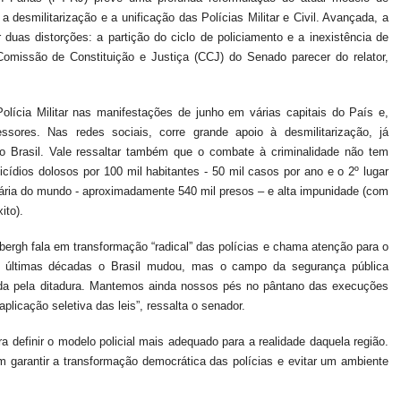
 a desmilitarização e a unificação das Polícias Militar e Civil. Avançada, a
 duas distorções: a partição do ciclo de policiamento e a inexistência de
Comissão de Constituição e Justiça (CCJ) do Senado parecer do relator,
Polícia Militar nas manifestações de junho em várias capitais do País e,
ssores. Nas redes sociais, corre grande apoio à desmilitarização, já
Brasil. Vale ressaltar também que o combate à criminalidade não tem
cídios dolosos por 100 mil habitantes - 50 mil casos por ano e o 2º lugar
rária do mundo - aproximadamente 540 mil presos – e alta impunidade (com
ito).
bergh fala em transformação “radical” das polícias e chama atenção para o
as últimas décadas o Brasil mudou, mas o campo da segurança pública
ada pela ditadura. Mantemos ainda nossos pés no pântano das execuções
aplicação seletiva das leis”, ressalta o senador.
 definir o modelo policial mais adequado para a realidade daquela região.
garantir a transformação democrática das polícias e evitar um ambiente