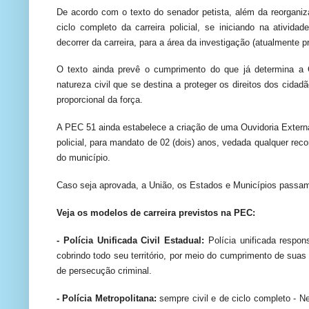
De acordo com o texto do senador petista, além da reorganiza
ciclo completo da carreira policial, se iniciando na ativid
decorrer da carreira, para a área da investigação (atualmente p
O texto ainda prevê o cumprimento do que já determina a Co
natureza civil que se destina a proteger os direitos dos cida
proporcional da força.
A PEC 51 ainda estabelece a criação de uma Ouvidoria Externa p
policial, para mandato de 02 (dois) anos, vedada qualquer reco
do município.
Caso seja aprovada, a União, os Estados e Municípios passam
Veja os modelos de carreira previstos na PEC:
-
Polícia Unificada Civil Estadual:
Polícia unificada respo
cobrindo todo seu território, por meio do cumprimento de suas
de persecução criminal.
- Polícia Metropolitana:
sempre civil e de ciclo completo - N