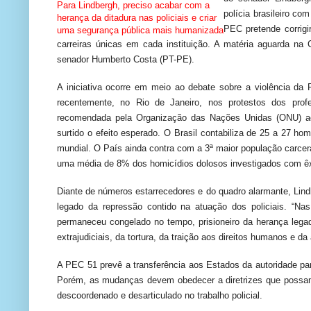
Para Lindbergh, preciso acabar com a
polícia brasileiro com
herança da ditadura nas policiais e criar
PEC pretende corrigir
uma segurança pública mais humanizada
carreiras únicas em cada instituição. A matéria aguarda na 
senador Humberto Costa (PT-PE).
A iniciativa ocorre em meio ao debate sobre a violência da 
recentemente, no Rio de Janeiro, nos protestos dos profe
recomendada pela Organização das Nações Unidas (ONU) ao 
surtido o efeito esperado. O Brasil contabiliza de
25 a
27 homi
mundial. O País ainda contra com a 3ª maior população carce
uma média de 8% dos homicídios dolosos investigados com êx
Diante de números estarrecedores e do quadro alarmante, Lind
legado da repressão contido na atuação dos policiais. “N
permaneceu congelado no tempo, prisioneiro da herança leg
extrajudiciais, da tortura, da traição aos direitos humanos e da 
A PEC 51 prevê a transferência aos Estados da autoridade para
Porém, as mudanças devem obedecer a diretrizes que possam 
descoordenado e desarticulado no trabalho policial.