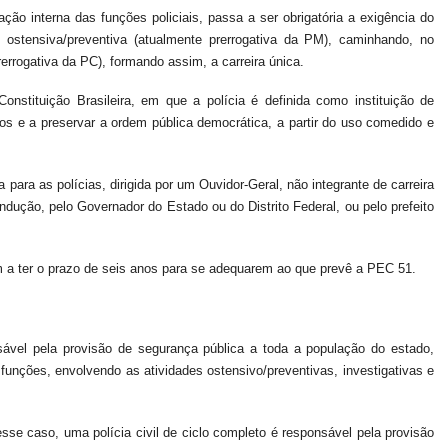
ção interna das funções policiais, passa a ser obrigatória a exigência do
ade ostensiva/preventiva (atualmente prerrogativa da PM), caminhando, no
rerrogativa da PC), formando assim, a carreira única.
nstituição Brasileira, em que a polícia é definida como instituição de
dãos e a preservar a ordem pública democrática, a partir do uso comedido e
ara as polícias, dirigida por um Ouvidor-Geral, não integrante de carreira
ndução, pelo Governador do Estado ou do Distrito Federal, ou pelo prefeito
 a ter o prazo de seis anos para se adequarem ao que prevê a PEC 51.
nsável pela provisão de segurança pública a toda a população do estado,
 funções, envolvendo as atividades ostensivo/preventivas, investigativas e
esse caso, uma polícia civil de ciclo completo é responsável pela provisão