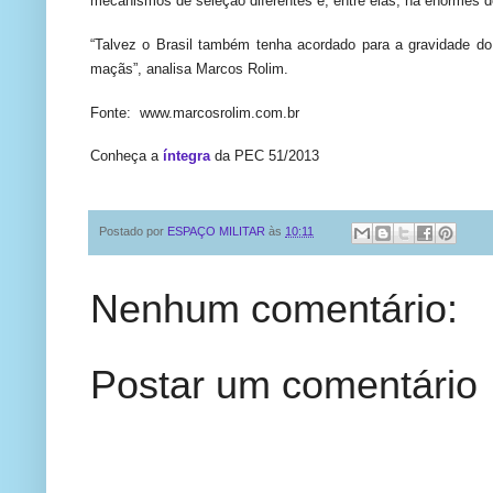
mecanismos de seleção diferentes e, entre elas, há enormes de
“Talvez o Brasil também tenha acordado para a gravidade do 
maçãs”, analisa Marcos Rolim.
Fonte: www.marcosrolim.com.br
Conheça a
íntegra
da PEC 51/2013
Postado por
ESPAÇO MILITAR
às
10:11
Nenhum comentário:
Postar um comentário