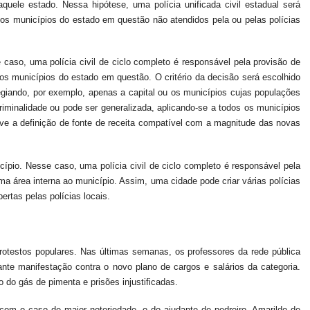
quele estado. Nessa hipótese, uma polícia unificada civil estadual será
dos municípios do estado em questão não atendidos pela ou pelas polícias
 caso, uma polícia civil de ciclo completo é responsável pela provisão de
 os municípios do estado
em questão. O
critério da decisão será escolhido
egiando, por exemplo, apenas a capital ou os municípios cujas populações
criminalidade ou pode ser generalizada, aplicando-se a todos os municípios
olve a definição de fonte de receita compatível com a magnitude das novas
ípio. Nesse caso, uma polícia civil de ciclo completo é responsável pela
ma área interna ao município. Assim, uma cidade pode criar várias polícias
ertas pelas polícias locais.
otestos populares. Nas últimas semanas, os professores da rede pública
rante manifestação contra o novo plano de cargos e salários da categoria.
o do gás de pimenta e prisões injustificadas.
om o caso de maior notoriedade, o do ajudante de pedreiro, Amarildo de