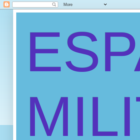
ES
MIL