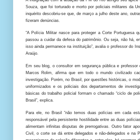
Souza, que foi torturado e morto por policiais militares da
inquérito descobriu-se que, de março a julho deste ano, out
fizeram denúncias.
“A Polícia Militar nasce para proteger a Corte Portuguesa 
passou a cuidar da defesa do patrimônio. Ou seja, não há, 
isso ainda permanece na instituição”, avalia o professor do In
Araújo.
Em seu blog, o consultor em segurança pública e professor d
Marcos Rolim, afirma que em todo o mundo civilizado cad
investigação. Porém, no Brasil, por questões históricas, o mod
uniformizados e os policiais dos departamentos de invest
básicas do trabalho policial formam o chamado “ciclo de po
Brasil”, explica.
Para ele, no Brasil “não temos duas polícias em cada est
responsável pela persistente hostilidade entre as duas políc
alimentam infinitas disputas de prerrogativas. Outro fator ap
Civil, o corte se dá entre delegados e não-delegados e na PM