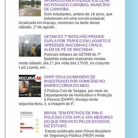
AFOGADOS EM ATIVIDADE ESCOLAR
NO POVOADO CARAÍBAS, MUNICÍPIO
DE CANHOBA.
Dois estudantes, ambos de 18 anos, que
estudavam em uma escola estadual,
localizada em Aracaju, morreram na tarde desse
sábado, 1º de agosto...
GETAM DO 7º BATALHÃO PRENDE
DUPLA POR TRÁFICO EM LAGARTO E
APREENDE MACONHA E CRACK,
ALÉM DE PÉ DE MACONHA.
Policiais miliares do GETAM do 7º
Batalhão estavam realizando rondas
neste sábado, dia 1º, por volta das 17h30, no conjunto
Luiz Loyola, em ...
DHPP DIVULGA IMAGENS DE
INVESTIGADO POR HOMICÍDIO NO
BAIRRO COROA DO MEIO.
A Polícia Civil de Sergipe, por meio do
Departamento de Homicídios e Proteção
à Pessoa (DHPP), divulga nesta
segunda-feira, 3, a imagem de P...
BRASIL TEM EFETIVOS DE PMs E
POLICIAIS CIVIS 34% E 45% MENORES
DO QUE PREVISTO PELOS ESTADOS,
DIZ ESTUDO.
Estudo publicado pelo Fórum Brasileiro
de Segurança Pública (FBSP) nesta