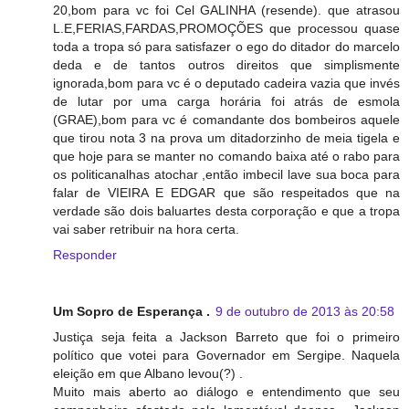
20,bom para vc foi Cel GALINHA (resende). que atrasou
L.E,FERIAS,FARDAS,PROMOÇÕES que processou quase
toda a tropa só para satisfazer o ego do ditador do marcelo
deda e de tantos outros direitos que simplismente
ignorada,bom para vc é o deputado cadeira vazia que invés
de lutar por uma carga horária foi atrás de esmola
(GRAE),bom para vc é comandante dos bombeiros aquele
que tirou nota 3 na prova um ditadorzinho de meia tigela e
que hoje para se manter no comando baixa até o rabo para
os politicanalhas atochar ,então imbecil lave sua boca para
falar de VIEIRA E EDGAR que são respeitados que na
verdade são dois baluartes desta corporação e que a tropa
vai saber retribuir na hora certa.
Responder
Um Sopro de Esperança .
9 de outubro de 2013 às 20:58
Justiça seja feita a Jackson Barreto que foi o primeiro
político que votei para Governador em Sergipe. Naquela
eleição em que Albano levou(?) .
Muito mais aberto ao diálogo e entendimento que seu