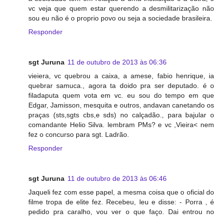
vc veja que quem estar querendo a desmilitarização não
sou eu não é o proprio povo ou seja a sociedade brasileira.
Responder
sgt Juruna
11 de outubro de 2013 às 06:36
vieiera, vc quebrou a caixa, a amese, fabio henrique, ia
quebrar samuca., agora ta doido pra ser deputado. é o
filadaputa quem vota em vc. eu sou do tempo em que
Edgar, Jamisson, mesquita e outros, andavan canetando os
praças (sts,sgts cbs,e sds) no calçadão., para bajular o
comandante Helio Silva. lembram PMs? e vc ,Vieira< nem
fez o concurso para sgt. Ladrão.
Responder
sgt Juruna
11 de outubro de 2013 às 06:46
Jaqueli fez com esse papel, a mesma coisa que o oficial do
filme tropa de elite fez. Recebeu, leu e disse: - Porra , é
pedido pra caralho, vou ver o que faço. Dai entrou no