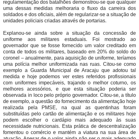
regulamentação dos batalhões demonstrou-se que qualquer
uma dessas medidas melhoraria o fluxo da carreira dos
soldados e dos oficiais, além de regularizar-se a situação de
unidades policiais criadas através de portarias.
Explanou-se ainda sobre a situação da concessão de
uniforme aos militares estaduais. Foi mostrado ao
governador que se fosse fornecido um valor creditado em
conta de todos os militares, baseado em 20% do soldo do
coronel – anualmente, para aquisição de uniforme, teríamos
uma polícia melhor uniformizada nas ruas. Citou-se como
exemplo a Guarda Municipal de Aracaju que adotou tal
medida e hoje podemos ver estes referidos profissionais
com uniformes impecáveis, trajando o melhor coturno, os
melhores acessórios, e que esta situação poderia ser
observada in loco pelo próprio governador. Citou-se, a título
de exemplo, a questão do fornecimento da alimentação hoje
realizada pela PMSE, na qual as quentinhas foram
substituídas pelo cartão de alimentação e os militares hoje
podem escolher o cardápio mais adequado às suas
necessidade nutricionais. Esta prática de descentralização
fomentou o comércio e mantém a viatura na sua área de
atuação. Apesar de o valor ainda não ser o mais adequado