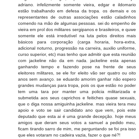
adriano. infelizmente somente vieira, edgar e ildomario
estão trabalhando em defesa da tropa. os demais e os
representantes de outras associações estão caladinhos
comendo na mão de algumas pessoas. sei do empenho de
vieira em prol dos militares sergipanos e brasileiros, e quwe
somente ele está irredutível na luta pelos direitos mais
básicos para corporação (carga horaria, hora-extra,
adicional noturno, progressão na carreira, auxilio uniforme,
curso superior, etc) mas tenho que admitir que esta reunião
com jackeline não da em nada. jackeline esta apenas
ganhando tempo e fazendo pose na frente de seus
eleitores militares, se ele for eleito vão ser quatro ou oito
anos sem avanço. se eduardo amorim ganhar não espero
grandes mudanças para tropa, pois os que estão no poder
tem uma tara por manter uma policia militarizada e
submetida aos seus caprichos e feitiches quase sexuais,
que o diga nossa amiguinha jackeline. mas vieira tera meu
apoio e voto se sair candidato ano que vem, pois este
deputado que esta ai é uma grande decepção. hoje meus
amigos que deram seus votos a samuel a pedido meu,
ficam tirando sarro de mim, me perguntando se foi pra isso
que eles votaram no cadeira vazia, fazer o que né?!