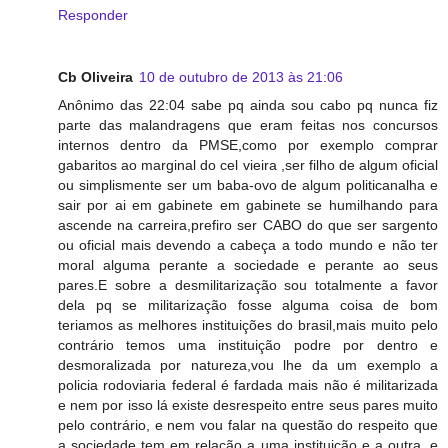
Responder
Cb Oliveira
10 de outubro de 2013 às 21:06
Anônimo das 22:04 sabe pq ainda sou cabo pq nunca fiz
parte das malandragens que eram feitas nos concursos
internos dentro da PMSE,como por exemplo comprar
gabaritos ao marginal do cel vieira ,ser filho de algum oficial
ou simplismente ser um baba-ovo de algum politicanalha e
sair por ai em gabinete em gabinete se humilhando para
ascende na carreira,prefiro ser CABO do que ser sargento
ou oficial mais devendo a cabeça a todo mundo e não ter
moral alguma perante a sociedade e perante ao seus
pares.E sobre a desmilitarização sou totalmente a favor
dela pq se militarização fosse alguma coisa de bom
teriamos as melhores instituições do brasil,mais muito pelo
contrário temos uma instituição podre por dentro e
desmoralizada por natureza,vou lhe da um exemplo a
policia rodoviaria federal é fardada mais não é militarizada
e nem por isso lá existe desrespeito entre seus pares muito
pelo contrário, e nem vou falar na questão do respeito que
a sociedade tem em relação a uma instituição e a outra, e