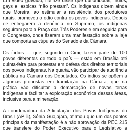
Em vídeo gravado, Heinze disse que quilombolas, índios,
gays e lésbicas “não prestam”. Os indígenas dizem ainda
que Moreira, ao estimular a resistência dos produtores
rurais, promoveu o ódio contra os povos indígenas. Depois
de entregarem a denúncia no Supremo, os indígenas
seguiram para a Praça dos Três Poderes e em seguida para
o Congresso, onde fizeram uma manifestação sobre a laje
que comporta as cúpulas do Senado e da Câmara.
Os índios — que, segundo o Cimi, fazem parte de 100
povos diferentes de todo o país — estão em Brasília até
quinta-feira para protestar em defesa dos direitos territoriais
dos povos indígenas. Na quarta, vão participar de audiência
pública na Câmara dos Deputados. Os índios se opõem a
algumas propostas em tramitação na Câmara, que na
prática vão dificultar a demarcação de novas terras
indígenas e facilitar a exploração econômica dessas áreas,
inclusive para a mineração.
A coordenadora da Articulação dos Povos Indígenas do
Brasil (APIB), Sônia Guajajara, afirmou que um dos pontos
principais da manifestação é a não aprovação da PEC 215
que transfere do Poder Executivo para o Legislativo a