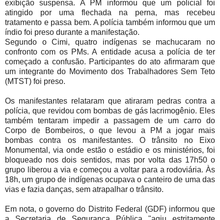
exibição suspensa. A PM informou que um policial foi
atingido por uma flechada na perna, mas recebeu
tratamento e passa bem. A polícia também informou que um
índio foi preso durante a manifestação.
Segundo o Cimi, quatro indígenas se machucaram no
confronto com os PMs. A entidade acusa a polícia de ter
começado a confusão. Participantes do ato afirmaram que
um integrante do Movimento dos Trabalhadores Sem Teto
(MTST) foi preso.
Os manifestantes relataram que atiraram pedras contra a
polícia, que revidou com bombas de gás lacrimogênio. Eles
também tentaram impedir a passagem de um carro do
Corpo de Bombeiros, o que levou a PM a jogar mais
bombas contra os manifestantes. O trânsito no Eixo
Monumental, via onde estão o estádio e os ministérios, foi
bloqueado nos dois sentidos, mas por volta das 17h50 o
grupo liberou a via e começou a voltar para a rodoviária. Às
18h, um grupo de indígenas ocupava o canteiro de uma das
vias e fazia danças, sem atrapalhar o trânsito.
Em nota, o governo do Distrito Federal (GDF) informou que
a Secretaria de Segurança Pública "agiu estritamente