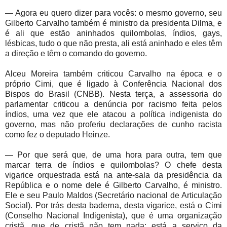
— Agora eu quero dizer para vocês: o mesmo governo, seu
Gilberto Carvalho também é ministro da presidenta Dilma, e
é ali que estão aninhados quilombolas, índios, gays,
lésbicas, tudo o que não presta, ali está aninhado e eles têm
a direção e têm o comando do governo.
Alceu Moreira também criticou Carvalho na época e o
próprio Cimi, que é ligado à Conferência Nacional dos
Bispos do Brasil (CNBB). Nesta terça, a assessoria do
parlamentar criticou a denúncia por racismo feita pelos
índios, uma vez que ele atacou a política indigenista do
governo, mas não proferiu declarações de cunho racista
como fez o deputado Heinze.
— Por que será que, de uma hora para outra, tem que
marcar terra de índios e quilombolas? O chefe desta
vigarice orquestrada está na ante-sala da presidência da
República e o nome dele é Gilberto Carvalho, é ministro.
Ele e seu Paulo Maldos (Secretário nacional de Articulação
Social). Por trás desta baderna, desta vigarice, está o Cimi
(Conselho Nacional Indigenista), que é uma organização
cristã, que de cristã não tem nada: está a serviço da