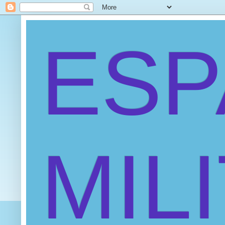
ES
MIL