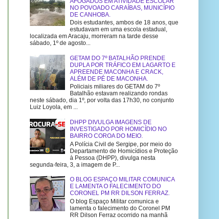
AFOGADOS EM ATIVIDADE ESCOLAR
NO POVOADO CARAÍBAS, MUNICÍPIO
DE CANHOBA.
Dois estudantes, ambos de 18 anos, que
estudavam em uma escola estadual,
localizada em Aracaju, morreram na tarde desse
sábado, 1º de agosto...
GETAM DO 7º BATALHÃO PRENDE
DUPLA POR TRÁFICO EM LAGARTO E
APREENDE MACONHA E CRACK,
ALÉM DE PÉ DE MACONHA.
Policiais miliares do GETAM do 7º
Batalhão estavam realizando rondas
neste sábado, dia 1º, por volta das 17h30, no conjunto
Luiz Loyola, em ...
DHPP DIVULGA IMAGENS DE
INVESTIGADO POR HOMICÍDIO NO
BAIRRO COROA DO MEIO.
A Polícia Civil de Sergipe, por meio do
Departamento de Homicídios e Proteção
à Pessoa (DHPP), divulga nesta
segunda-feira, 3, a imagem de P...
O BLOG ESPAÇO MILITAR COMUNICA
E LAMENTA O FALECIMENTO DO
CORONEL PM RR DILSON FERRAZ.
O blog Espaço Militar comunica e
lamenta o falecimento do Coronel PM
RR Dilson Ferraz ocorrido na manhã