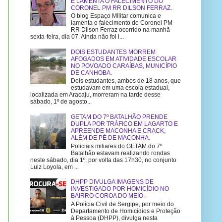
E LAMENTA O FALECIMENTO DO
CORONEL PM RR DILSON FERRAZ.
O blog Espaço Militar comunica e
lamenta o falecimento do Coronel PM
RR Dilson Ferraz ocorrido na manhã
sexta-feira, dia 07. Ainda não foi i...
DOIS ESTUDANTES MORREM
AFOGADOS EM ATIVIDADE ESCOLAR
NO POVOADO CARAÍBAS, MUNICÍPIO
DE CANHOBA.
Dois estudantes, ambos de 18 anos, que
estudavam em uma escola estadual,
localizada em Aracaju, morreram na tarde desse
sábado, 1º de agosto...
GETAM DO 7º BATALHÃO PRENDE
DUPLA POR TRÁFICO EM LAGARTO E
APREENDE MACONHA E CRACK,
ALÉM DE PÉ DE MACONHA.
Policiais miliares do GETAM do 7º
Batalhão estavam realizando rondas
neste sábado, dia 1º, por volta das 17h30, no conjunto
Luiz Loyola, em ...
DHPP DIVULGA IMAGENS DE
INVESTIGADO POR HOMICÍDIO NO
BAIRRO COROA DO MEIO.
A Polícia Civil de Sergipe, por meio do
Departamento de Homicídios e Proteção
à Pessoa (DHPP), divulga nesta