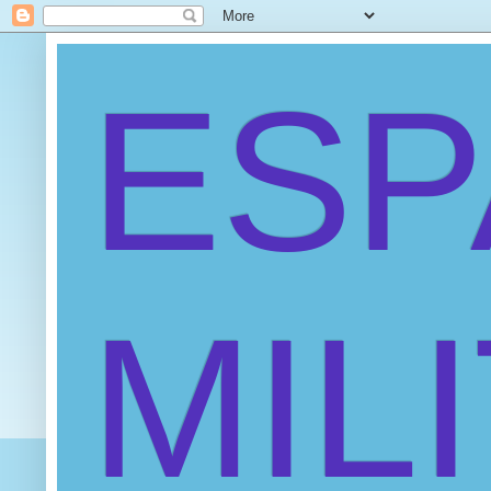
ES
MIL