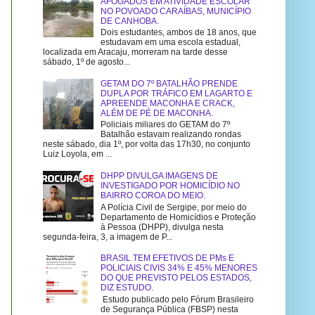
AFOGADOS EM ATIVIDADE ESCOLAR
NO POVOADO CARAÍBAS, MUNICÍPIO
DE CANHOBA.
Dois estudantes, ambos de 18 anos, que
estudavam em uma escola estadual,
localizada em Aracaju, morreram na tarde desse
sábado, 1º de agosto...
GETAM DO 7º BATALHÃO PRENDE
DUPLA POR TRÁFICO EM LAGARTO E
APREENDE MACONHA E CRACK,
ALÉM DE PÉ DE MACONHA.
Policiais miliares do GETAM do 7º
Batalhão estavam realizando rondas
neste sábado, dia 1º, por volta das 17h30, no conjunto
Luiz Loyola, em ...
DHPP DIVULGA IMAGENS DE
INVESTIGADO POR HOMICÍDIO NO
BAIRRO COROA DO MEIO.
A Polícia Civil de Sergipe, por meio do
Departamento de Homicídios e Proteção
à Pessoa (DHPP), divulga nesta
segunda-feira, 3, a imagem de P...
BRASIL TEM EFETIVOS DE PMs E
POLICIAIS CIVIS 34% E 45% MENORES
DO QUE PREVISTO PELOS ESTADOS,
DIZ ESTUDO.
Estudo publicado pelo Fórum Brasileiro
de Segurança Pública (FBSP) nesta