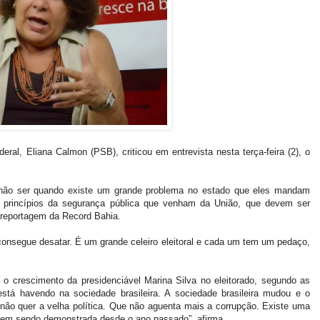
ral, Eliana Calmon (PSB), criticou em entrevista nesta terça-feira (2), o
A não ser quando existe um grande problema no estado que eles mandam
r princípios da segurança pública que venham da União, que devem ser
à reportagem da Record Bahia.
 consegue desatar. É um grande celeiro eleitoral e cada um tem um pedaço,
o crescimento da presidenciável Marina Silva no eleitorado, segundo as
tá havendo na sociedade brasileira. A sociedade brasileira mudou e o
não quer a velha política. Que não aguenta mais a corrupção. Existe uma
 vem sendo demonstrada desde o ano passado”, afirma.