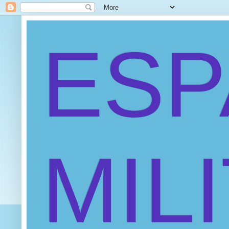
ES
MIL