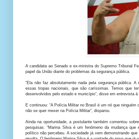
A candidata ao Senado e ex-ministra do Supremo Tribunal Fede
papel da União diante do problemas da segurança pública.
“Ela não faz absolutamente nada pela segurança pública. 
essas tropas nacionais, que são caríssimas. Temos que te
desenvolvidos pelo estado e município”, disse em entrevista 
E continuou: “A Polícia Militar no Brasil é um nó que ninguém
não se quer mexer na Polícia Militar”, disparou.
Ainda na oportunidade, a postulante também comentou sobre 
pesquisas. “Marina Silva é um fenômeno da mudança que es
político não percebeu. A sociedade já vem demonstrando que 
revolta. O fenômeno Marina Silva é a vontade do povo que já