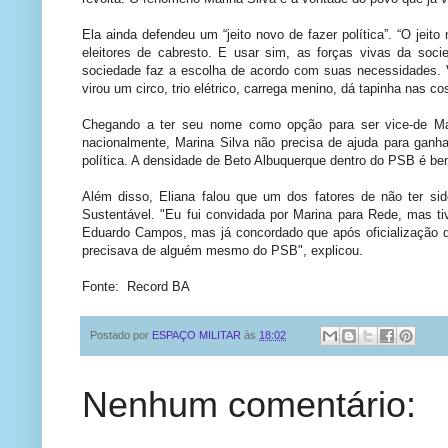
Ela ainda defendeu um “jeito novo de fazer política”. “O jei
eleitores de cabresto. E usar sim, as forças vivas da socie
sociedade faz a escolha de acordo com suas necessidades. Va
virou um circo, trio elétrico, carrega menino, dá tapinha nas 
Chegando a ter seu nome como opção para ser vice-de Mari
nacionalmente, Marina Silva não precisa de ajuda para ganh
política. A densidade de Beto Albuquerque dentro do PSB é be
Além disso, Eliana falou que um dos fatores de não ter sid
Sustentável. "Eu fui convidada por Marina para Rede, mas tiv
Eduardo Campos, mas já concordado que após oficialização d
precisava de alguém mesmo do PSB", explicou.
Fonte: Record BA
Postado por
ESPAÇO MILITAR
às
18:02
Nenhum comentário: