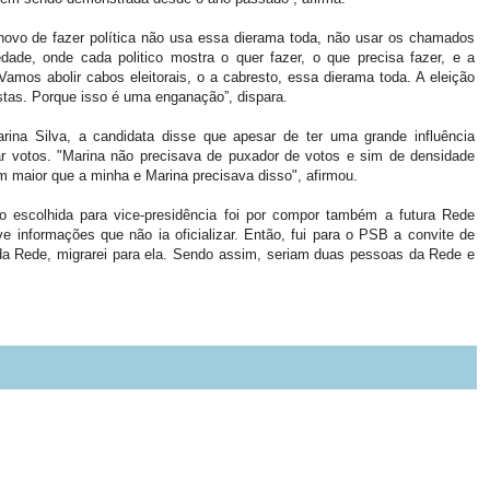
to novo de fazer política não usa essa dierama toda, não usar os chamados
dade, onde cada politico mostra o quer fazer, o que precisa fazer, e a
mos abolir cabos eleitorais, o a cabresto, essa dierama toda. A eleição
costas. Porque isso é uma enganação”, dispara.
na Silva, a candidata disse que apesar de ter uma grande influência
ar votos. "Marina não precisava de puxador de votos e sim de densidade
m maior que a minha e Marina precisava disso", afirmou.
o escolhida para vice-presidência foi por compor também a futura Rede
e informações que não ia oficializar. Então, fui para o PSB a convite de
a Rede, migrarei para ela. Sendo assim, seriam duas pessoas da Rede e