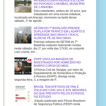
AFOGADOS EM ATIVIDADE ESCOLAR
NO POVOADO CARAÍBAS, MUNICÍPIO
DE CANHOBA.
Dois estudantes, ambos de 18 anos, que
estudavam em uma escola estadual,
localizada em Aracaju, morreram na tarde desse
sábado, 1º de agosto...
GETAM DO 7º BATALHÃO PRENDE
DUPLA POR TRÁFICO EM LAGARTO E
APREENDE MACONHA E CRACK,
ALÉM DE PÉ DE MACONHA.
Policiais miliares do GETAM do 7º
Batalhão estavam realizando rondas
neste sábado, dia 1º, por volta das 17h30, no conjunto
Luiz Loyola, em ...
DHPP DIVULGA IMAGENS DE
INVESTIGADO POR HOMICÍDIO NO
BAIRRO COROA DO MEIO.
A Polícia Civil de Sergipe, por meio do
Departamento de Homicídios e Proteção
à Pessoa (DHPP), divulga nesta
segunda-feira, 3, a imagem de P...
BRASIL TEM EFETIVOS DE PMs E
POLICIAIS CIVIS 34% E 45% MENORES
DO QUE PREVISTO PELOS ESTADOS,
DIZ ESTUDO.
Estudo publicado pelo Fórum Brasileiro
de Segurança Pública (FBSP) nesta