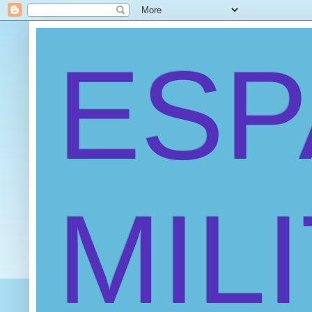
ES
MIL