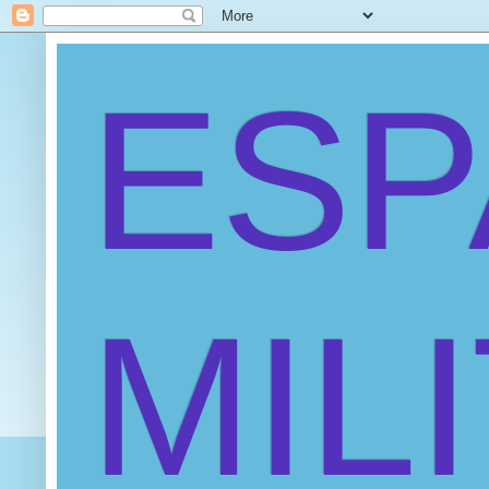
ES
MIL