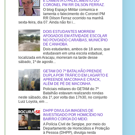
E LAMENTA O FALECIMENTO DO
CORONEL PM RR DILSON FERRAZ.
O blog Espaço Militar comunica e
lamenta o falecimento do Coronel PM
RR Dilson Ferraz ocorrido na manhã
sexta-feira, dia 07. Ainda não foi i...
DOIS ESTUDANTES MORREM
AFOGADOS EM ATIVIDADE ESCOLAR
NO POVOADO CARAÍBAS, MUNICÍPIO
DE CANHOBA.
Dois estudantes, ambos de 18 anos, que
estudavam em uma escola estadual,
localizada em Aracaju, morreram na tarde desse
sábado, 1º de agosto...
GETAM DO 7º BATALHÃO PRENDE
DUPLA POR TRÁFICO EM LAGARTO E
APREENDE MACONHA E CRACK,
ALÉM DE PÉ DE MACONHA.
Policiais miliares do GETAM do 7º
Batalhão estavam realizando rondas
neste sábado, dia 1º, por volta das 17h30, no conjunto
Luiz Loyola, em ...
DHPP DIVULGA IMAGENS DE
INVESTIGADO POR HOMICÍDIO NO
BAIRRO COROA DO MEIO.
A Polícia Civil de Sergipe, por meio do
Departamento de Homicídios e Proteção
à Pessoa (DHPP), divulga nesta