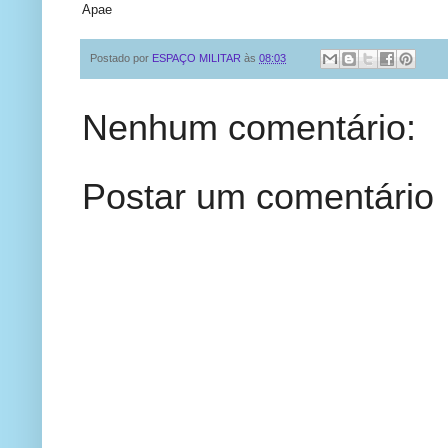
Apae
Postado por
ESPAÇO MILITAR
às
08:03
Nenhum comentário:
Postar um comentário