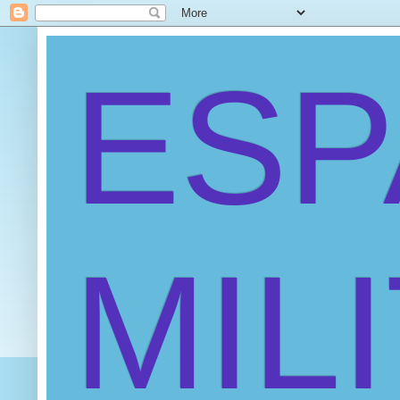
ES
MIL