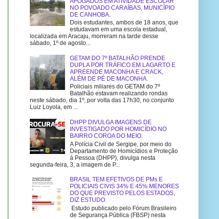
AFOGADOS EM ATIVIDADE ESCOLAR
NO POVOADO CARAÍBAS, MUNICÍPIO
DE CANHOBA.
Dois estudantes, ambos de 18 anos, que
estudavam em uma escola estadual,
localizada em Aracaju, morreram na tarde desse
sábado, 1º de agosto...
GETAM DO 7º BATALHÃO PRENDE
DUPLA POR TRÁFICO EM LAGARTO E
APREENDE MACONHA E CRACK,
ALÉM DE PÉ DE MACONHA.
Policiais miliares do GETAM do 7º
Batalhão estavam realizando rondas
neste sábado, dia 1º, por volta das 17h30, no conjunto
Luiz Loyola, em ...
DHPP DIVULGA IMAGENS DE
INVESTIGADO POR HOMICÍDIO NO
BAIRRO COROA DO MEIO.
A Polícia Civil de Sergipe, por meio do
Departamento de Homicídios e Proteção
à Pessoa (DHPP), divulga nesta
segunda-feira, 3, a imagem de P...
BRASIL TEM EFETIVOS DE PMs E
POLICIAIS CIVIS 34% E 45% MENORES
DO QUE PREVISTO PELOS ESTADOS,
DIZ ESTUDO.
Estudo publicado pelo Fórum Brasileiro
de Segurança Pública (FBSP) nesta