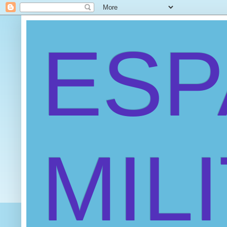
ES
MIL