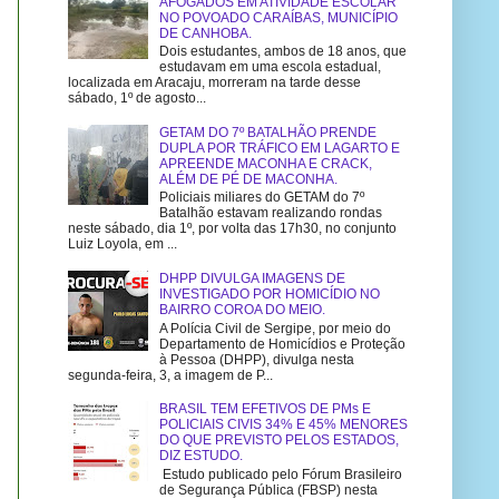
AFOGADOS EM ATIVIDADE ESCOLAR
NO POVOADO CARAÍBAS, MUNICÍPIO
DE CANHOBA.
Dois estudantes, ambos de 18 anos, que
estudavam em uma escola estadual,
localizada em Aracaju, morreram na tarde desse
sábado, 1º de agosto...
GETAM DO 7º BATALHÃO PRENDE
DUPLA POR TRÁFICO EM LAGARTO E
APREENDE MACONHA E CRACK,
ALÉM DE PÉ DE MACONHA.
Policiais miliares do GETAM do 7º
Batalhão estavam realizando rondas
neste sábado, dia 1º, por volta das 17h30, no conjunto
Luiz Loyola, em ...
DHPP DIVULGA IMAGENS DE
INVESTIGADO POR HOMICÍDIO NO
BAIRRO COROA DO MEIO.
A Polícia Civil de Sergipe, por meio do
Departamento de Homicídios e Proteção
à Pessoa (DHPP), divulga nesta
segunda-feira, 3, a imagem de P...
BRASIL TEM EFETIVOS DE PMs E
POLICIAIS CIVIS 34% E 45% MENORES
DO QUE PREVISTO PELOS ESTADOS,
DIZ ESTUDO.
Estudo publicado pelo Fórum Brasileiro
de Segurança Pública (FBSP) nesta