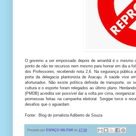
O governo a ser empossado depois de amanhã é o mesmo que 
ponto de não ter recursos nem mesmo para honrar em dia a fol
dos Professores, recebendo nota 2,6. Na segurança pública a 
porta da delegacia plantonista de Aracaju. A saúde vive 
afortunados. Não existe política definida de transporte, os 
cultura e o esporte foram relegados ao último plano. Herdand
(PMDB) acredita ser possível dar a volta por cima, reorganizar
promessas feitas na campanha eleitoral. Sergipe torce e rez
desafios que o aguardam.
Fonte: Blog do jornalista Adiberto de Souza
Postado por
ESPAÇO MILITAR
às
17:19