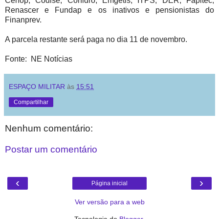
Cehop, Codise, Cohidro, Emgetis, ITPS, DER, Fapitec,
Renascer e Fundap e os inativos e pensionistas do
Finanprev.
A parcela restante será paga no dia 11 de novembro.
Fonte: NE Notícias
ESPAÇO MILITAR
às
15:51
Compartilhar
Nenhum comentário:
Postar um comentário
‹
›
Página inicial
Ver versão para a web
Tecnologia do
Blogger
.