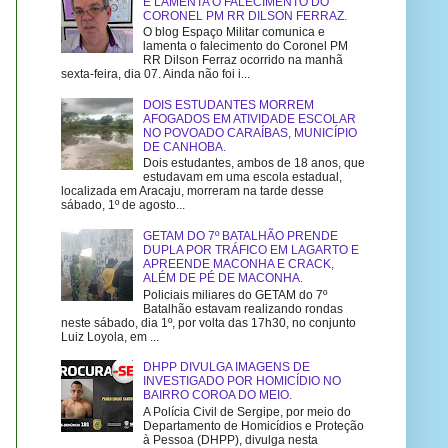
E LAMENTA O FALECIMENTO DO
CORONEL PM RR DILSON FERRAZ.
O blog Espaço Militar comunica e
lamenta o falecimento do Coronel PM
RR Dilson Ferraz ocorrido na manhã
sexta-feira, dia 07. Ainda não foi i...
DOIS ESTUDANTES MORREM
AFOGADOS EM ATIVIDADE ESCOLAR
NO POVOADO CARAÍBAS, MUNICÍPIO
DE CANHOBA.
Dois estudantes, ambos de 18 anos, que
estudavam em uma escola estadual,
localizada em Aracaju, morreram na tarde desse
sábado, 1º de agosto...
GETAM DO 7º BATALHÃO PRENDE
DUPLA POR TRÁFICO EM LAGARTO E
APREENDE MACONHA E CRACK,
ALÉM DE PÉ DE MACONHA.
Policiais miliares do GETAM do 7º
Batalhão estavam realizando rondas
neste sábado, dia 1º, por volta das 17h30, no conjunto
Luiz Loyola, em ...
DHPP DIVULGA IMAGENS DE
INVESTIGADO POR HOMICÍDIO NO
BAIRRO COROA DO MEIO.
A Polícia Civil de Sergipe, por meio do
Departamento de Homicídios e Proteção
à Pessoa (DHPP), divulga nesta