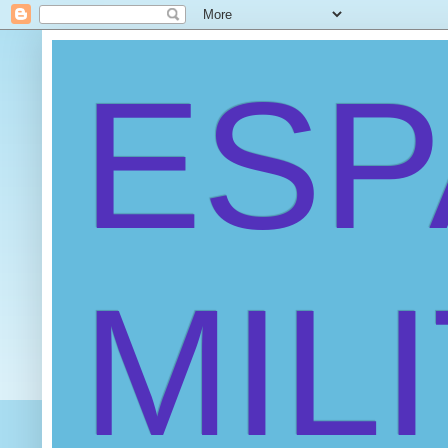
ES
MIL