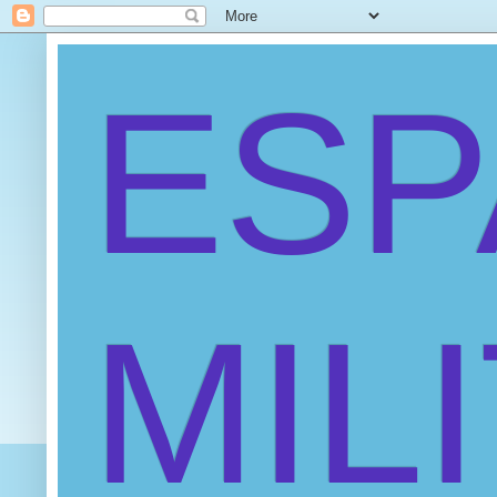
ES
MIL