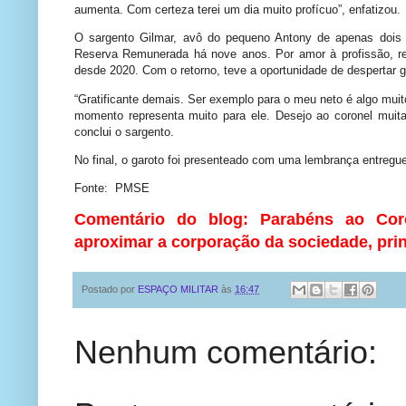
aumenta. Com certeza terei um dia muito profícuo”, enfatizou.
O sargento Gilmar, avô do pequeno Antony de apenas dois
Reserva Remunerada há nove anos. Por amor à profissão, re
desde 2020. Com o retorno, teve a oportunidade de despertar 
“Gratificante demais. Ser exemplo para o meu neto é algo mui
momento representa muito para ele. Desejo ao coronel muita
conclui o sargento.
No final, o garoto foi presenteado com uma lembrança entregu
Fonte: PMSE
Comentário do blog: Parabéns ao Cor
aproximar a corporação da sociedade, prin
Postado por
ESPAÇO MILITAR
às
16:47
Nenhum comentário: