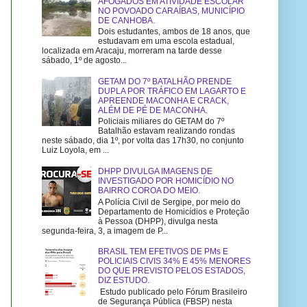
AFOGADOS EM ATIVIDADE ESCOLAR
NO POVOADO CARAÍBAS, MUNICÍPIO
DE CANHOBA.
Dois estudantes, ambos de 18 anos, que
estudavam em uma escola estadual,
localizada em Aracaju, morreram na tarde desse
sábado, 1º de agosto...
GETAM DO 7º BATALHÃO PRENDE
DUPLA POR TRÁFICO EM LAGARTO E
APREENDE MACONHA E CRACK,
ALÉM DE PÉ DE MACONHA.
Policiais miliares do GETAM do 7º
Batalhão estavam realizando rondas
neste sábado, dia 1º, por volta das 17h30, no conjunto
Luiz Loyola, em ...
DHPP DIVULGA IMAGENS DE
INVESTIGADO POR HOMICÍDIO NO
BAIRRO COROA DO MEIO.
A Polícia Civil de Sergipe, por meio do
Departamento de Homicídios e Proteção
à Pessoa (DHPP), divulga nesta
segunda-feira, 3, a imagem de P...
BRASIL TEM EFETIVOS DE PMs E
POLICIAIS CIVIS 34% E 45% MENORES
DO QUE PREVISTO PELOS ESTADOS,
DIZ ESTUDO.
Estudo publicado pelo Fórum Brasileiro
de Segurança Pública (FBSP) nesta