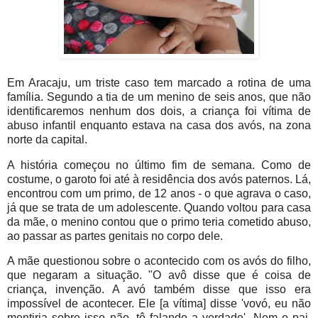
Em Aracaju, um triste caso tem marcado a rotina de uma
família. Segundo a tia de um menino de seis anos, que não
identificaremos nenhum dos dois, a criança foi vítima de
abuso infantil enquanto estava na casa dos avós, na zona
norte da capital.
A história começou no último fim de semana. Como de
costume, o garoto foi até à residência dos avós paternos. Lá,
encontrou com um primo, de 12 anos - o que agrava o caso,
já que se trata de um adolescente. Quando voltou para casa
da mãe, o menino contou que o primo teria cometido abuso,
ao passar as partes genitais no corpo dele.
A mãe questionou sobre o acontecido com os avós do filho,
que negaram a situação. "O avô disse que é coisa de
criança, invenção. A avó também disse que isso era
impossível de acontecer. Ele [a vítima] disse 'vovó, eu não
mentiria sobre isso não, tô falando a verdade'. Nem o pai,