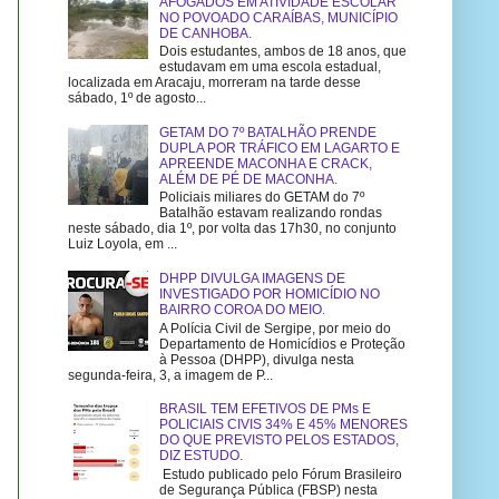
AFOGADOS EM ATIVIDADE ESCOLAR
NO POVOADO CARAÍBAS, MUNICÍPIO
DE CANHOBA.
Dois estudantes, ambos de 18 anos, que
estudavam em uma escola estadual,
localizada em Aracaju, morreram na tarde desse
sábado, 1º de agosto...
GETAM DO 7º BATALHÃO PRENDE
DUPLA POR TRÁFICO EM LAGARTO E
APREENDE MACONHA E CRACK,
ALÉM DE PÉ DE MACONHA.
Policiais miliares do GETAM do 7º
Batalhão estavam realizando rondas
neste sábado, dia 1º, por volta das 17h30, no conjunto
Luiz Loyola, em ...
DHPP DIVULGA IMAGENS DE
INVESTIGADO POR HOMICÍDIO NO
BAIRRO COROA DO MEIO.
A Polícia Civil de Sergipe, por meio do
Departamento de Homicídios e Proteção
à Pessoa (DHPP), divulga nesta
segunda-feira, 3, a imagem de P...
BRASIL TEM EFETIVOS DE PMs E
POLICIAIS CIVIS 34% E 45% MENORES
DO QUE PREVISTO PELOS ESTADOS,
DIZ ESTUDO.
Estudo publicado pelo Fórum Brasileiro
de Segurança Pública (FBSP) nesta