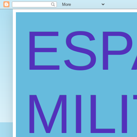
ES
MIL