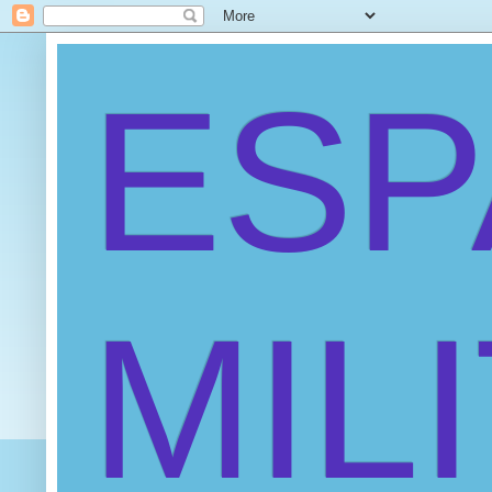
ES
MIL