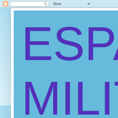
ES
MIL