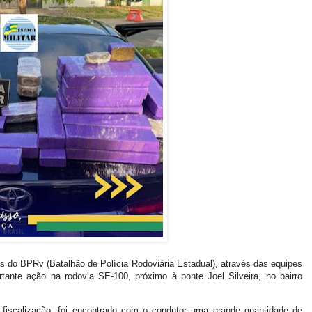
ares do BPRv (Batalhão de Polícia Rodoviária Estadual), através das equipes
ante ação na rodovia SE-100, próximo à ponte Joel Silveira, no bairro
a fiscalização, foi encontrado com o condutor uma grande quantidade de