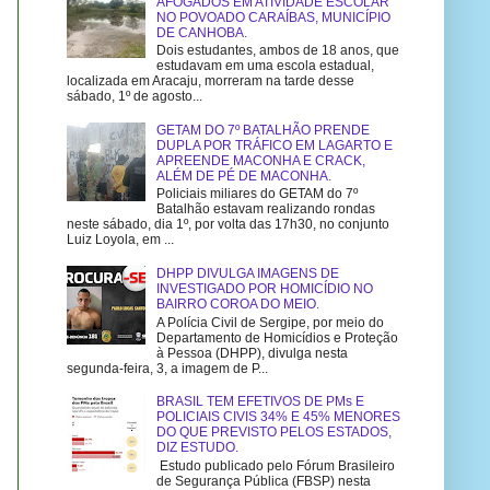
AFOGADOS EM ATIVIDADE ESCOLAR
NO POVOADO CARAÍBAS, MUNICÍPIO
DE CANHOBA.
Dois estudantes, ambos de 18 anos, que
estudavam em uma escola estadual,
localizada em Aracaju, morreram na tarde desse
sábado, 1º de agosto...
GETAM DO 7º BATALHÃO PRENDE
DUPLA POR TRÁFICO EM LAGARTO E
APREENDE MACONHA E CRACK,
ALÉM DE PÉ DE MACONHA.
Policiais miliares do GETAM do 7º
Batalhão estavam realizando rondas
neste sábado, dia 1º, por volta das 17h30, no conjunto
Luiz Loyola, em ...
DHPP DIVULGA IMAGENS DE
INVESTIGADO POR HOMICÍDIO NO
BAIRRO COROA DO MEIO.
A Polícia Civil de Sergipe, por meio do
Departamento de Homicídios e Proteção
à Pessoa (DHPP), divulga nesta
segunda-feira, 3, a imagem de P...
BRASIL TEM EFETIVOS DE PMs E
POLICIAIS CIVIS 34% E 45% MENORES
DO QUE PREVISTO PELOS ESTADOS,
DIZ ESTUDO.
Estudo publicado pelo Fórum Brasileiro
de Segurança Pública (FBSP) nesta