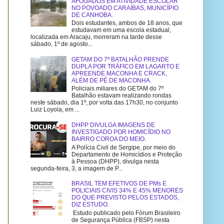
AFOGADOS EM ATIVIDADE ESCOLAR
NO POVOADO CARAÍBAS, MUNICÍPIO
DE CANHOBA.
Dois estudantes, ambos de 18 anos, que
estudavam em uma escola estadual,
localizada em Aracaju, morreram na tarde desse
sábado, 1º de agosto...
GETAM DO 7º BATALHÃO PRENDE
DUPLA POR TRÁFICO EM LAGARTO E
APREENDE MACONHA E CRACK,
ALÉM DE PÉ DE MACONHA.
Policiais miliares do GETAM do 7º
Batalhão estavam realizando rondas
neste sábado, dia 1º, por volta das 17h30, no conjunto
Luiz Loyola, em ...
DHPP DIVULGA IMAGENS DE
INVESTIGADO POR HOMICÍDIO NO
BAIRRO COROA DO MEIO.
A Polícia Civil de Sergipe, por meio do
Departamento de Homicídios e Proteção
à Pessoa (DHPP), divulga nesta
segunda-feira, 3, a imagem de P...
BRASIL TEM EFETIVOS DE PMs E
POLICIAIS CIVIS 34% E 45% MENORES
DO QUE PREVISTO PELOS ESTADOS,
DIZ ESTUDO.
Estudo publicado pelo Fórum Brasileiro
de Segurança Pública (FBSP) nesta