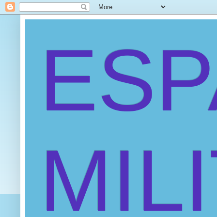
ES
MIL