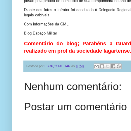
prisão pela prática de homicídio de sua companheira no ano d
Diante dos fatos o infrator foi conduzido à Delegacia Regiona
legais cabíveis.
Com informações da GML
Blog Espaço Militar
Comentário do blog; Parabéns a Guarda
realizado em prol da sociedade lagartense
Postado por
ESPAÇO MILITAR
às
10:50
Nenhum comentário:
Postar um comentário