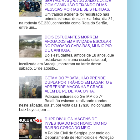
SERTÃO: VIATURA DO SAMU COLIDE
COM CAMINHÃO DEIXANDO DUAS
PESSOAS MORTAS E SEIS FERIDAS.
Um trágico acidente foi registrado nas
primeiras horas desta sexta-feira, dia 31,
na rodovia SE.230, conhecida como Rota do Sertão,
entre um...
DOIS ESTUDANTES MORREM
AFOGADOS EM ATIVIDADE ESCOLAR
NO POVOADO CARAÍBAS, MUNICÍPIO
DE CANHOBA.
Dois estudantes, ambos de 18 anos, que
estudavam em uma escola estadual,
localizada em Aracaju, morreram na tarde desse
sábado, 1º de agosto...
GETAM DO 7º BATALHÃO PRENDE
DUPLA POR TRÁFICO EM LAGARTO E
APREENDE MACONHA E CRACK,
ALÉM DE PÉ DE MACONHA.
Policiais miliares do GETAM do 7º
Batalhão estavam realizando rondas
neste sábado, dia 1º, por volta das 17h30, no conjunto
Luiz Loyola, em ...
DHPP DIVULGA IMAGENS DE
INVESTIGADO POR HOMICÍDIO NO
BAIRRO COROA DO MEIO.
A Polícia Civil de Sergipe, por meio do
Departamento de Homicídios e Proteção