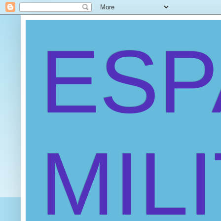
ES
MIL