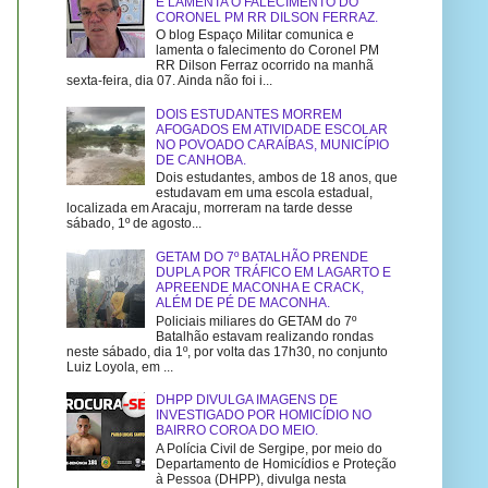
E LAMENTA O FALECIMENTO DO
CORONEL PM RR DILSON FERRAZ.
O blog Espaço Militar comunica e
lamenta o falecimento do Coronel PM
RR Dilson Ferraz ocorrido na manhã
sexta-feira, dia 07. Ainda não foi i...
DOIS ESTUDANTES MORREM
AFOGADOS EM ATIVIDADE ESCOLAR
NO POVOADO CARAÍBAS, MUNICÍPIO
DE CANHOBA.
Dois estudantes, ambos de 18 anos, que
estudavam em uma escola estadual,
localizada em Aracaju, morreram na tarde desse
sábado, 1º de agosto...
GETAM DO 7º BATALHÃO PRENDE
DUPLA POR TRÁFICO EM LAGARTO E
APREENDE MACONHA E CRACK,
ALÉM DE PÉ DE MACONHA.
Policiais miliares do GETAM do 7º
Batalhão estavam realizando rondas
neste sábado, dia 1º, por volta das 17h30, no conjunto
Luiz Loyola, em ...
DHPP DIVULGA IMAGENS DE
INVESTIGADO POR HOMICÍDIO NO
BAIRRO COROA DO MEIO.
A Polícia Civil de Sergipe, por meio do
Departamento de Homicídios e Proteção
à Pessoa (DHPP), divulga nesta