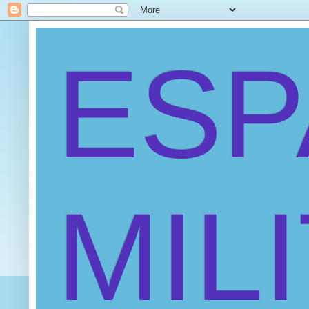
ES
MIL