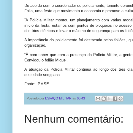
De acordo com o coordenador do policiamento, tenente-coronel 
Folia, uma festa que movimenta a economia e promove a cultura
“A Polícia Militar montou um planejamento com várias modali
início da festa, estamos com pontos de bloqueios no acesso 
dos trios elétricos e levar o máximo de segurança para os foliõ
A importância do policiamento foi destacada pelos foliões, 
organização.
“É bom saber que com a presença da Polícia Militar, a gente p
Convidou o folião Miguel.
A atuação da Polícia Militar continua ao longo dos três d
sociedade sergipana.
Fonte: PMSE
Postado por
ESPAÇO MILITAR
às
05:43
Nenhum comentário: