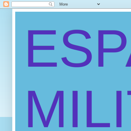
ES
MIL