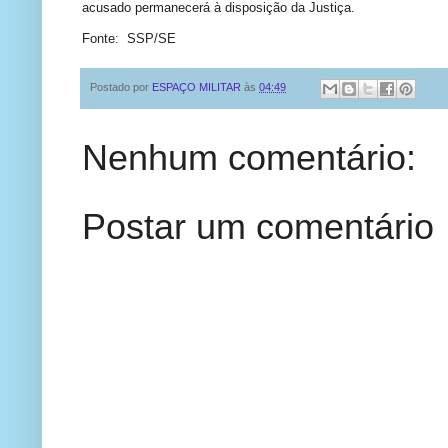
acusado permanecerá à disposição da Justiça.
Fonte: SSP/SE
Postado por
ESPAÇO MILITAR
às
04:49
Nenhum comentário:
Postar um comentário