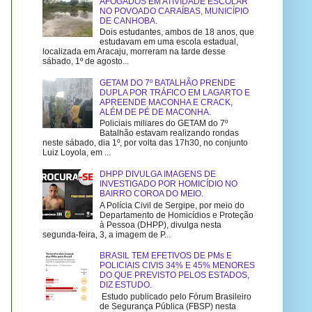
AFOGADOS EM ATIVIDADE ESCOLAR
NO POVOADO CARAÍBAS, MUNICÍPIO
DE CANHOBA.
Dois estudantes, ambos de 18 anos, que
estudavam em uma escola estadual,
localizada em Aracaju, morreram na tarde desse
sábado, 1º de agosto...
GETAM DO 7º BATALHÃO PRENDE
DUPLA POR TRÁFICO EM LAGARTO E
APREENDE MACONHA E CRACK,
ALÉM DE PÉ DE MACONHA.
Policiais miliares do GETAM do 7º
Batalhão estavam realizando rondas
neste sábado, dia 1º, por volta das 17h30, no conjunto
Luiz Loyola, em ...
DHPP DIVULGA IMAGENS DE
INVESTIGADO POR HOMICÍDIO NO
BAIRRO COROA DO MEIO.
A Polícia Civil de Sergipe, por meio do
Departamento de Homicídios e Proteção
à Pessoa (DHPP), divulga nesta
segunda-feira, 3, a imagem de P...
BRASIL TEM EFETIVOS DE PMs E
POLICIAIS CIVIS 34% E 45% MENORES
DO QUE PREVISTO PELOS ESTADOS,
DIZ ESTUDO.
Estudo publicado pelo Fórum Brasileiro
de Segurança Pública (FBSP) nesta