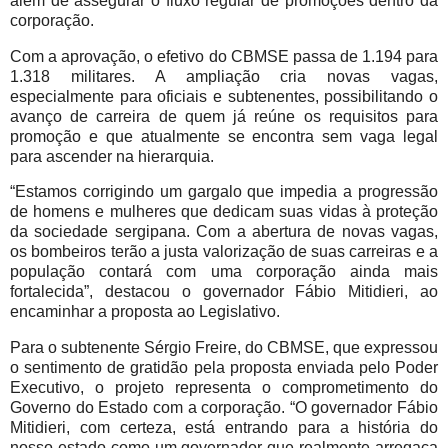
além de assegurar o fluxo regular de promoções dentro da
corporação.
Com a aprovação, o efetivo do CBMSE passa de 1.194 para
1.318 militares. A ampliação cria novas vagas,
especialmente para oficiais e subtenentes, possibilitando o
avanço de carreira de quem já reúne os requisitos para
promoção e que atualmente se encontra sem vaga legal
para ascender na hierarquia.
“Estamos corrigindo um gargalo que impedia a progressão
de homens e mulheres que dedicam suas vidas à proteção
da sociedade sergipana. Com a abertura de novas vagas,
os bombeiros terão a justa valorização de suas carreiras e a
população contará com uma corporação ainda mais
fortalecida”, destacou o governador Fábio Mitidieri, ao
encaminhar a proposta ao Legislativo.
Para o subtenente Sérgio Freire, do CBMSE, que expressou
o sentimento de gratidão pela proposta enviada pelo Poder
Executivo, o projeto representa o comprometimento do
Governo do Estado com a corporação. “O governador Fábio
Mitidieri, com certeza, está entrando para a história do
nosso estado como um governador que realmente arregaça