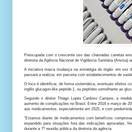
Preocupada com o crescente uso das chamadas canetas emagr
diretoria da Agência Nacional de Vigilância Sanitária (Anvisa) 
A iniciativa marca mudança na estratégia do órgão: em vez d
passará a realizar, em parceria com estabelecimentos de saúd
O foco é identificar, de forma sistemática, eventuais efeitos 
inglês glucagon-like peptide-1, ou peptídeo semelhante ao g
Segundo o diretor Thiago Lopes Cardoso Campos, a medida
aumento de complicações no Brasil. Entre 2018 e março de 202
aos medicamentos, especialmente em 2025, e com predominân
“Estamos diante de medicamentos com benefícios comprovad
expandido para situações fora das indicações aprovadas, fr
durante a 7ª reunião pública da diretoria da agência.