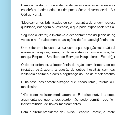
Campos destacou que a demanda pelas canetas emagrecedoras
condições inadequadas ou de procedência desconhecida. A v
Código Penal.
“Medicamentos falsificados ou sem garantia de origem repres
qualidade, dosagem ou eficácia, o que pode expor pacientes a 
Segundo o diretor, a iniciativa é desdobramento do plano de
venda e no fortalecimento das ações de farmacovigilância do
O monitoramento conta ainda com a participação voluntária 
ensino e pesquisa, serviços de assistência farmacêutica, la
(antiga Empresa Brasileira de Serviços Hospitalares, Ebserh), 
O diretor defendeu a importância da ação, complementada co
iniciativa está aberta à adesão de outros hospitais com c
vigilância sanitária e com a segurança do uso de medicament
É na fase pós-comercialização que riscos raros, tardios o
manifestar.
"Não basta registrar medicamentos. É indispensável acompa
argumentando que a sociedade não pode permitir que “o
indiscriminado” de novos medicamentos.
Para o diretor-presidente da Anvisa, Leandro Safatle, o int