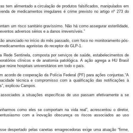
 tem alimentado a circulação de produtos falsificados, manipulados em
enda de medicamentos irregulares é crime previsto no artigo nº 273 do
entam um risco sanitário gravíssimo. Não há como assegurar esterilidade,
eventos adversos sérios e a danos irreversíveis.”
 ação anunciado no início do mês passado, com foco no monitoramento pós-
s medicamentos agonistas do receptor do GLP-1.
da Rede Sentinela, composta por serviços de saúde, estabelecimentos de
boratórios clínicos e de anatomia patológica. A ação agrega a HU Brasil
que reúne hospitais universitários em todo o país.
m acordo de cooperação da Polícia Federal (PF) para ações conjuntas.“A
apacidade técnica e compromisso com a qualificação das notificações à
os”, explicou Campos.
u associados a situações específicas de uso passam efetivamente a se
nharmos como eles se comportam na vida real”, acrescentou o diretor,
 entusiasmo com a inovação obscureça os riscos associados ao uso
eresse despertado pelas canetas emagrecedoras exige uma atuação “firme,