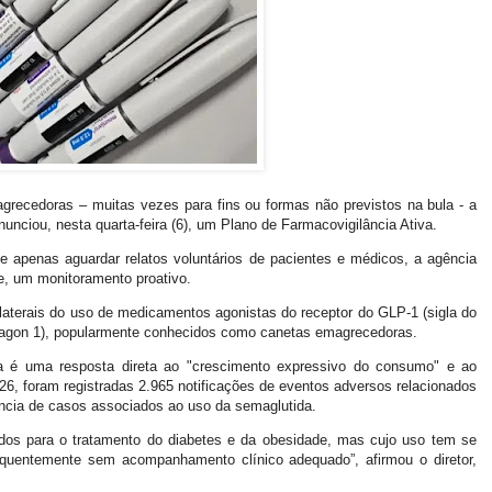
ecedoras – muitas vezes para fins ou formas não previstos na bula - a
anunciou, nesta quarta-feira (6), um Plano de Farmacovigilância Ativa.
e apenas aguardar relatos voluntários de pacientes e médicos, a agência
e, um monitoramento proativo.
colaterais do uso de medicamentos agonistas do receptor do GLP‑1 (sigla do
lucagon 1), popularmente conhecidos como canetas emagrecedoras.
 é uma resposta direta ao "crescimento expressivo do consumo" e ao
6, foram registradas 2.965 notificações de eventos adversos relacionados
cia de casos associados ao uso da semaglutida.
os para o tratamento do diabetes e da obesidade, mas cujo uso tem se
equentemente sem acompanhamento clínico adequado”, afirmou o diretor,