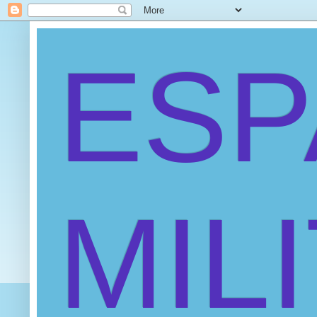
ES
MIL