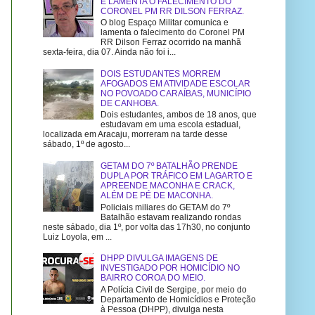
E LAMENTA O FALECIMENTO DO
CORONEL PM RR DILSON FERRAZ.
O blog Espaço Militar comunica e
lamenta o falecimento do Coronel PM
RR Dilson Ferraz ocorrido na manhã
sexta-feira, dia 07. Ainda não foi i...
DOIS ESTUDANTES MORREM
AFOGADOS EM ATIVIDADE ESCOLAR
NO POVOADO CARAÍBAS, MUNICÍPIO
DE CANHOBA.
Dois estudantes, ambos de 18 anos, que
estudavam em uma escola estadual,
localizada em Aracaju, morreram na tarde desse
sábado, 1º de agosto...
GETAM DO 7º BATALHÃO PRENDE
DUPLA POR TRÁFICO EM LAGARTO E
APREENDE MACONHA E CRACK,
ALÉM DE PÉ DE MACONHA.
Policiais miliares do GETAM do 7º
Batalhão estavam realizando rondas
neste sábado, dia 1º, por volta das 17h30, no conjunto
Luiz Loyola, em ...
DHPP DIVULGA IMAGENS DE
INVESTIGADO POR HOMICÍDIO NO
BAIRRO COROA DO MEIO.
A Polícia Civil de Sergipe, por meio do
Departamento de Homicídios e Proteção
à Pessoa (DHPP), divulga nesta