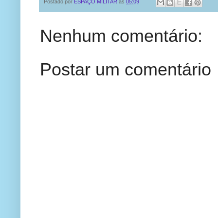
Postado por
ESPAÇO MILITAR
às
05:09
Nenhum comentário:
Postar um comentário