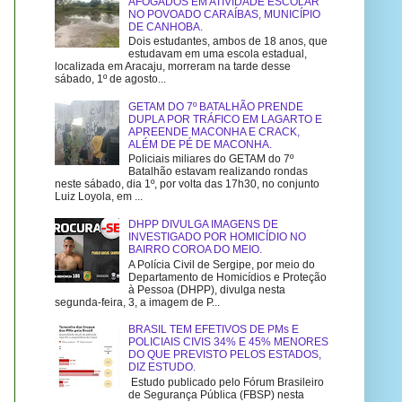
AFOGADOS EM ATIVIDADE ESCOLAR
NO POVOADO CARAÍBAS, MUNICÍPIO
DE CANHOBA.
Dois estudantes, ambos de 18 anos, que
estudavam em uma escola estadual,
localizada em Aracaju, morreram na tarde desse
sábado, 1º de agosto...
GETAM DO 7º BATALHÃO PRENDE
DUPLA POR TRÁFICO EM LAGARTO E
APREENDE MACONHA E CRACK,
ALÉM DE PÉ DE MACONHA.
Policiais miliares do GETAM do 7º
Batalhão estavam realizando rondas
neste sábado, dia 1º, por volta das 17h30, no conjunto
Luiz Loyola, em ...
DHPP DIVULGA IMAGENS DE
INVESTIGADO POR HOMICÍDIO NO
BAIRRO COROA DO MEIO.
A Polícia Civil de Sergipe, por meio do
Departamento de Homicídios e Proteção
à Pessoa (DHPP), divulga nesta
segunda-feira, 3, a imagem de P...
BRASIL TEM EFETIVOS DE PMs E
POLICIAIS CIVIS 34% E 45% MENORES
DO QUE PREVISTO PELOS ESTADOS,
DIZ ESTUDO.
Estudo publicado pelo Fórum Brasileiro
de Segurança Pública (FBSP) nesta