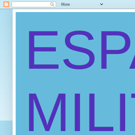
ES
MIL