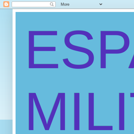
ES
MIL