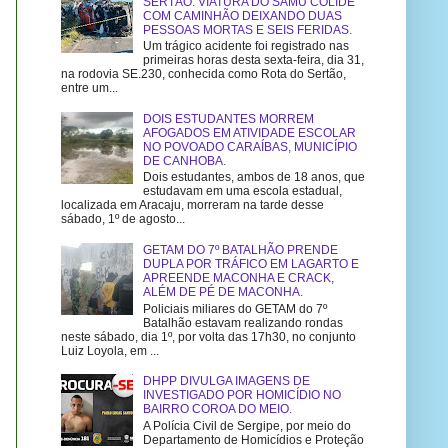
SERTÃO: VIATURA DO SAMU COLIDE
COM CAMINHÃO DEIXANDO DUAS
PESSOAS MORTAS E SEIS FERIDAS.
Um trágico acidente foi registrado nas
primeiras horas desta sexta-feira, dia 31,
na rodovia SE.230, conhecida como Rota do Sertão,
entre um...
DOIS ESTUDANTES MORREM
AFOGADOS EM ATIVIDADE ESCOLAR
NO POVOADO CARAÍBAS, MUNICÍPIO
DE CANHOBA.
Dois estudantes, ambos de 18 anos, que
estudavam em uma escola estadual,
localizada em Aracaju, morreram na tarde desse
sábado, 1º de agosto...
GETAM DO 7º BATALHÃO PRENDE
DUPLA POR TRÁFICO EM LAGARTO E
APREENDE MACONHA E CRACK,
ALÉM DE PÉ DE MACONHA.
Policiais miliares do GETAM do 7º
Batalhão estavam realizando rondas
neste sábado, dia 1º, por volta das 17h30, no conjunto
Luiz Loyola, em ...
DHPP DIVULGA IMAGENS DE
INVESTIGADO POR HOMICÍDIO NO
BAIRRO COROA DO MEIO.
A Polícia Civil de Sergipe, por meio do
Departamento de Homicídios e Proteção