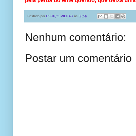
pela perda do ente querido, que deixa uma
Postado por
ESPAÇO MILITAR
às
06:56
Nenhum comentário:
Postar um comentário