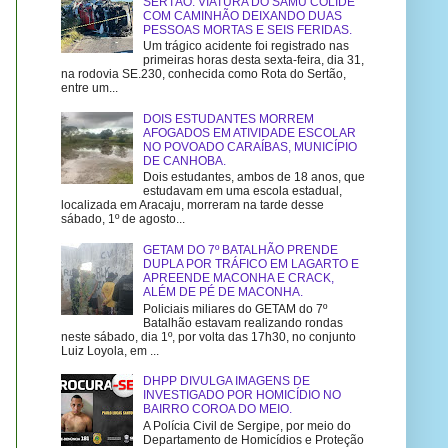
SERTÃO: VIATURA DO SAMU COLIDE
COM CAMINHÃO DEIXANDO DUAS
PESSOAS MORTAS E SEIS FERIDAS.
Um trágico acidente foi registrado nas
primeiras horas desta sexta-feira, dia 31,
na rodovia SE.230, conhecida como Rota do Sertão,
entre um...
DOIS ESTUDANTES MORREM
AFOGADOS EM ATIVIDADE ESCOLAR
NO POVOADO CARAÍBAS, MUNICÍPIO
DE CANHOBA.
Dois estudantes, ambos de 18 anos, que
estudavam em uma escola estadual,
localizada em Aracaju, morreram na tarde desse
sábado, 1º de agosto...
GETAM DO 7º BATALHÃO PRENDE
DUPLA POR TRÁFICO EM LAGARTO E
APREENDE MACONHA E CRACK,
ALÉM DE PÉ DE MACONHA.
Policiais miliares do GETAM do 7º
Batalhão estavam realizando rondas
neste sábado, dia 1º, por volta das 17h30, no conjunto
Luiz Loyola, em ...
DHPP DIVULGA IMAGENS DE
INVESTIGADO POR HOMICÍDIO NO
BAIRRO COROA DO MEIO.
A Polícia Civil de Sergipe, por meio do
Departamento de Homicídios e Proteção