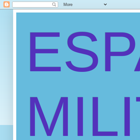
ES
MIL