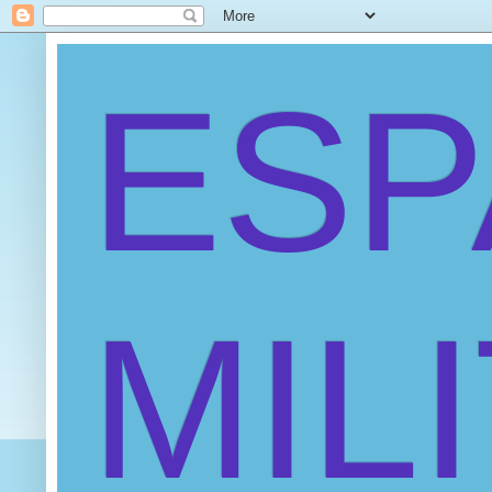
ES
MIL