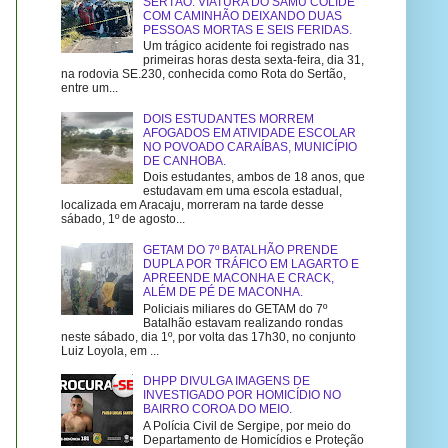
SERTÃO: VIATURA DO SAMU COLIDE
COM CAMINHÃO DEIXANDO DUAS
PESSOAS MORTAS E SEIS FERIDAS.
Um trágico acidente foi registrado nas
primeiras horas desta sexta-feira, dia 31,
na rodovia SE.230, conhecida como Rota do Sertão,
entre um...
DOIS ESTUDANTES MORREM
AFOGADOS EM ATIVIDADE ESCOLAR
NO POVOADO CARAÍBAS, MUNICÍPIO
DE CANHOBA.
Dois estudantes, ambos de 18 anos, que
estudavam em uma escola estadual,
localizada em Aracaju, morreram na tarde desse
sábado, 1º de agosto...
GETAM DO 7º BATALHÃO PRENDE
DUPLA POR TRÁFICO EM LAGARTO E
APREENDE MACONHA E CRACK,
ALÉM DE PÉ DE MACONHA.
Policiais miliares do GETAM do 7º
Batalhão estavam realizando rondas
neste sábado, dia 1º, por volta das 17h30, no conjunto
Luiz Loyola, em ...
DHPP DIVULGA IMAGENS DE
INVESTIGADO POR HOMICÍDIO NO
BAIRRO COROA DO MEIO.
A Polícia Civil de Sergipe, por meio do
Departamento de Homicídios e Proteção