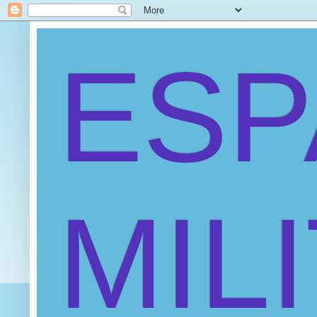
ES
MIL