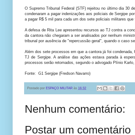
O Supremo Tribunal Federal (STF) rejeitou no último dia 30 d
condenaram a pagar indenizações aos policiais de Sergipe po
a pagar R$ 5 mil para cada um dos sete policiais militares que
A defesa de Rita Lee apresentou recursos ao TJ contra a con
da cantora não chegaram a ser analisados por nenhum ministr
tribunal por ausência de "repercussão geral", quando o caso s
Além dos sete processos em que a cantora já foi condenada, 
TJ de Sergipe. A análise das ações estava parada à espe
processos serão retomados, segundo o advogado Plínio Karlo, 
Fonte: G1 Sergipe (Fredson Navarro)
Postado por
ESPAÇO MILITAR
às
16:32
Nenhum comentário:
Postar um comentário