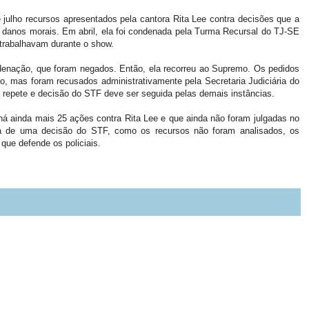
e julho recursos apresentados pela cantora Rita Lee contra decisões que a
r danos morais. Em abril, ela foi condenada pela Turma Recursal do TJ-SE
 trabalhavam durante o show.
denação, que foram negados. Então, ela recorreu ao Supremo. Os pedidos
o, mas foram recusados administrativamente pela Secretaria Judiciária do
e repete e decisão do STF deve ser seguida pelas demais instâncias.
há ainda mais 25 ações contra Rita Lee e que ainda não foram julgadas no
ra de uma decisão do STF, como os recursos não foram analisados, os
que defende os policiais.