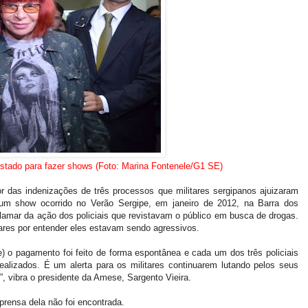
estado para fazer shows (Foto: Marina Fontenele/G1 SE)
or das indenizações de três processos que militares sergipanos ajuizaram
 um show ocorrido no Verão Sergipe, em janeiro de 2012, na Barra dos
clamar da ação dos policiais que revistavam o público em busca de drogas.
itares por entender eles estavam sendo agressivos.
 o pagamento foi feito de forma espontânea e cada um dos três policiais
lizados. É um alerta para os militares continuarem lutando pelos seus
”, vibra o presidente da Amese, Sargento Vieira.
prensa dela não foi encontrada.