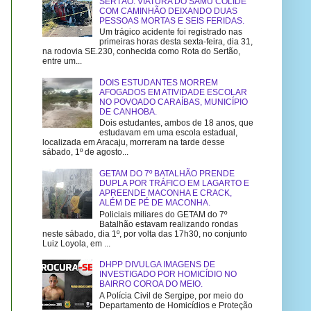
SERTÃO: VIATURA DO SAMU COLIDE
COM CAMINHÃO DEIXANDO DUAS
PESSOAS MORTAS E SEIS FERIDAS.
Um trágico acidente foi registrado nas
primeiras horas desta sexta-feira, dia 31,
na rodovia SE.230, conhecida como Rota do Sertão,
entre um...
DOIS ESTUDANTES MORREM
AFOGADOS EM ATIVIDADE ESCOLAR
NO POVOADO CARAÍBAS, MUNICÍPIO
DE CANHOBA.
Dois estudantes, ambos de 18 anos, que
estudavam em uma escola estadual,
localizada em Aracaju, morreram na tarde desse
sábado, 1º de agosto...
GETAM DO 7º BATALHÃO PRENDE
DUPLA POR TRÁFICO EM LAGARTO E
APREENDE MACONHA E CRACK,
ALÉM DE PÉ DE MACONHA.
Policiais miliares do GETAM do 7º
Batalhão estavam realizando rondas
neste sábado, dia 1º, por volta das 17h30, no conjunto
Luiz Loyola, em ...
DHPP DIVULGA IMAGENS DE
INVESTIGADO POR HOMICÍDIO NO
BAIRRO COROA DO MEIO.
A Polícia Civil de Sergipe, por meio do
Departamento de Homicídios e Proteção