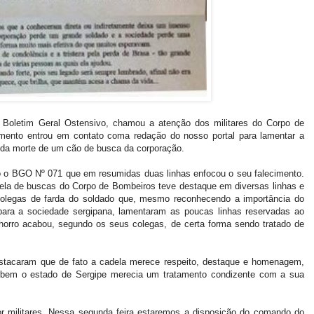
 Boletim Geral Ostensivo, chamou a atenção dos militares do Corpo de
amento entrou em contato coma redação do nosso portal para lamentar a
 da morte de um cão de busca da corporação.
tido o BGO Nº 071 que em resumidas duas linhas enfocou o seu falecimento.
ela de buscas do Corpo de Bombeiros teve destaque em diversas linhas e
olegas de farda do soldado que, mesmo reconhecendo a importância do
para a sociedade sergipana, lamentaram as poucas linhas reservadas ao
orro acabou, segundo os seus colegas, de certa forma sendo tratado de
estacaram que de fato a cadela merece respeito, destaque e homenagem,
o bem o estado de Sergipe merecia um tratamento condizente com a sua
 militares. Nessa segunda feira estaremos a disposição do comando do