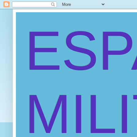
ES
MIL