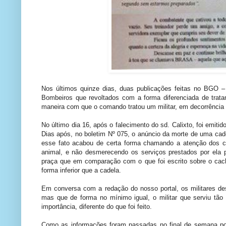
Nos últimos quinze dias, duas publicações feitas no BGO –
Bombeiros que revoltados com a forma diferenciada de trat
maneira com que o comando tratou um militar, em decorrência
No último dia 16, após o falecimento do sd. Calixto, foi emi
Dias após, no boletim Nº 075, o anúncio da morte de uma cad
esse fato acabou de certa forma chamando a atenção dos c
animal, e não desmerecendo os serviços prestados por ela 
praça que em comparação com o que foi escrito sobre o cach
forma inferior que a cadela.
Em conversa com a redação do nosso portal, os militares d
mas que de forma no mínimo igual, o militar que serviu tã
importância, diferente do que foi feito.
Como as informações foram passadas no final de semana por