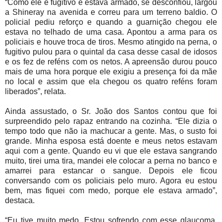
“Como ele é fugitivo e estava armado, se desconfiou, largou
a Shineray na avenida e correu para um terreno baldio. O
policial pediu reforço e quando a guarnição chegou ele
estava no telhado de uma casa. Apontou a arma para os
policiais e houve troca de tiros. Mesmo atingido na perna, o
fugitivo pulou para o quintal da casa desse casal de idosos
e os fez de reféns com os netos. A apreensão durou pouco
mais de uma hora porque ele exigiu a presença foi da mãe
no local e assim que ela chegou os quatro reféns foram
liberados”, relata.
Ainda assustado, o Sr. João dos Santos contou que foi
surpreendido pelo rapaz entrando na cozinha. “Ele dizia o
tempo todo que não ia machucar a gente. Mas, o susto foi
grande. Minha esposa está doente e meus netos estavam
aqui com a gente. Quando eu vi que ele estava sangrando
muito, tirei uma tira, mandei ele colocar a perna no banco e
amarrei para estancar o sangue. Depois ele ficou
conversando com os policiais pelo muro. Agora eu estou
bem, mas fiquei com medo, porque ele estava armado”,
destaca.
“Eu tive muito medo. Estou sofrendo com esse glaucoma.