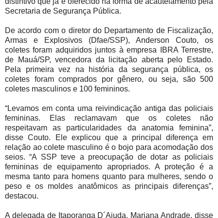
distintivo que já é oferecido na forma de acautelamento pela
Secretaria de Segurança Pública.
De acordo com o diretor do Departamento de Fiscalização,
Armas e Explosivos (Dfae/SSP), Anderson Couto, os
coletes foram adquiridos juntos à empresa IBRA Terrestre,
de Mauá/SP, vencedora da licitação aberta pelo Estado.
Pela primeira vez na história da segurança pública, os
coletes foram comprados por gênero, ou seja, são 500
coletes masculinos e 100 femininos.
“Levamos em conta uma reivindicação antiga das policiais
femininas. Elas reclamavam que os coletes não
respeitavam as particularidades da anatomia feminina”,
disse Couto. Ele explicou que a principal diferença em
relação ao colete masculino é o bojo para acomodação dos
seios. “A SSP teve a preocupação de dotar as policiais
femininas de equipamento apropriados. A proteção é a
mesma tanto para homens quanto para mulheres, sendo o
peso e os moldes anatômicos as principais diferenças”,
destacou.
A delegada de Itaporanga D´Ajuda, Mariana Andrade, disse