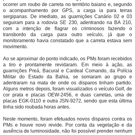
ocorrer um roubo de carreta no território baiano e, segundo
o acompanhamento por GPS, a carga ia para terras
sergipanas. De imediato, as guarnições Canário 02 e 03
seguiram para a rodovia SE 230, adentrando na BA 210,
com a intenção de flagrar os criminosos fazendo o
transbordo da carga para outro veículo, já que o
monitoramento havia constatado que a carreta estava sem
movimento.
Ao se aproximar do ponto indicado, os PMs foram recebidos
a tiro e prontamente revidaram. Em meio à ação, as
guarnições Preá, Bacural e Cardeal Comando, da Polícia
Militar do Estado da Bahia, se somaram ao grupo e
adentraram na mata de onde os disparos tinham partido.
Alguns metros depois, foram visualizados o veículo Golf, de
cor prata e placas OEW-2456, e duas carretas, uma de
placas EGK-0110 e outra JSN-9272, sendo que esta última
tinha sido roubada horas antes.
Neste momento, foram efetuados novos disparos contra os
PMs e houve novo revide. Por conta da vegetação e da
ausência de luminosidade, não foi possível prender nenhum