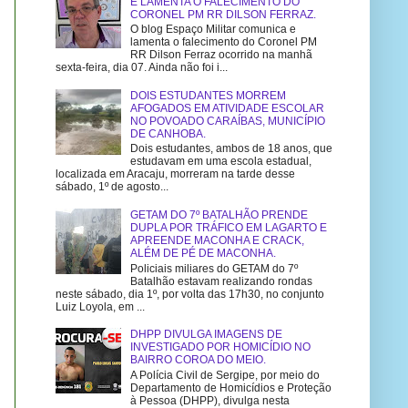
E LAMENTA O FALECIMENTO DO
CORONEL PM RR DILSON FERRAZ.
O blog Espaço Militar comunica e
lamenta o falecimento do Coronel PM
RR Dilson Ferraz ocorrido na manhã
sexta-feira, dia 07. Ainda não foi i...
DOIS ESTUDANTES MORREM
AFOGADOS EM ATIVIDADE ESCOLAR
NO POVOADO CARAÍBAS, MUNICÍPIO
DE CANHOBA.
Dois estudantes, ambos de 18 anos, que
estudavam em uma escola estadual,
localizada em Aracaju, morreram na tarde desse
sábado, 1º de agosto...
GETAM DO 7º BATALHÃO PRENDE
DUPLA POR TRÁFICO EM LAGARTO E
APREENDE MACONHA E CRACK,
ALÉM DE PÉ DE MACONHA.
Policiais miliares do GETAM do 7º
Batalhão estavam realizando rondas
neste sábado, dia 1º, por volta das 17h30, no conjunto
Luiz Loyola, em ...
DHPP DIVULGA IMAGENS DE
INVESTIGADO POR HOMICÍDIO NO
BAIRRO COROA DO MEIO.
A Polícia Civil de Sergipe, por meio do
Departamento de Homicídios e Proteção
à Pessoa (DHPP), divulga nesta