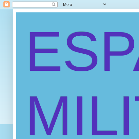
ES
MIL