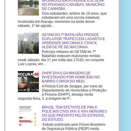
AFOGADOS EM ATIVIDADE ESCOLAR
NO POVOADO CARAÍBAS, MUNICÍPIO
DE CANHOBA.
Dois estudantes, ambos de 18 anos, que
estudavam em uma escola estadual,
localizada em Aracaju, morreram na tarde desse
sábado, 1º de agosto...
GETAM DO 7º BATALHÃO PRENDE
DUPLA POR TRÁFICO EM LAGARTO E
APREENDE MACONHA E CRACK,
ALÉM DE PÉ DE MACONHA.
Policiais miliares do GETAM do 7º
Batalhão estavam realizando rondas
neste sábado, dia 1º, por volta das 17h30, no conjunto
Luiz Loyola, em ...
DHPP DIVULGA IMAGENS DE
INVESTIGADO POR HOMICÍDIO NO
BAIRRO COROA DO MEIO.
A Polícia Civil de Sergipe, por meio do
Departamento de Homicídios e Proteção
à Pessoa (DHPP), divulga nesta
segunda-feira, 3, a imagem de P...
BRASIL TEM EFETIVOS DE PMs E
POLICIAIS CIVIS 34% E 45% MENORES
DO QUE PREVISTO PELOS ESTADOS,
DIZ ESTUDO.
Estudo publicado pelo Fórum Brasileiro
de Segurança Pública (FBSP) nesta