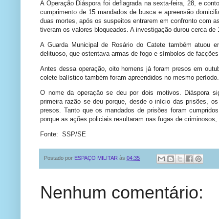
A Operação Diáspora foi deflagrada na sexta-feira, 28, e cont
cumprimento de 15 mandados de busca e apreensão domiciliar
duas mortes, após os suspeitos entrarem em confronto com as 
tiveram os valores bloqueados. A investigação durou cerca de
A Guarda Municipal de Rosário do Catete também atuou em 
delituoso, que ostentava armas de fogo e símbolos de facções
Antes dessa operação, oito homens já foram presos em outub
colete balístico também foram apreendidos no mesmo período
O nome da operação se deu por dois motivos. Diáspora signi
primeira razão se deu porque, desde o início das prisões, o
presos. Tanto que os mandados de prisões foram cumprido
porque as ações policiais resultaram nas fugas de criminosos,
Fonte: SSP/SE
Postado por
ESPAÇO MILITAR
às
04:35
Nenhum comentário: